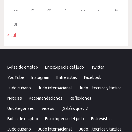
24
25
26
27
28
29
30
31
« Jul
Bolsa de empleo
Enciclopedia del judo
Twitter
YouTube
Instagram
Entrevistas
Facebook
Judo cubano
Judo internacional
Judo…técnica y táctica
Noticias
Recomendaciones
Reflexiones
Uncategorized
Videos
¿Sabías que…?
Bolsa de empleo
Enciclopedia del judo
Entrevistas
Judo cubano
Judo internacional
Judo…técnica y táctica