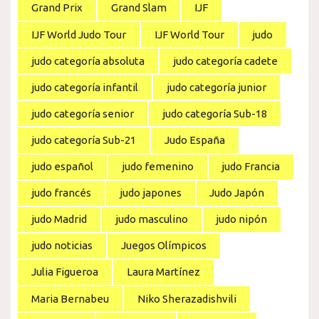
Grand Prix
Grand Slam
IJF
IJF World Judo Tour
IJF World Tour
judo
judo categoría absoluta
judo categoría cadete
judo categoría infantil
judo categoría junior
judo categoría senior
judo categoría Sub-18
judo categoría Sub-21
Judo España
judo español
judo femenino
judo Francia
judo francés
judo japones
Judo Japón
judo Madrid
judo masculino
judo nipón
judo noticias
Juegos Olímpicos
Julia Figueroa
Laura Martínez
Maria Bernabeu
Niko Sherazadishvili