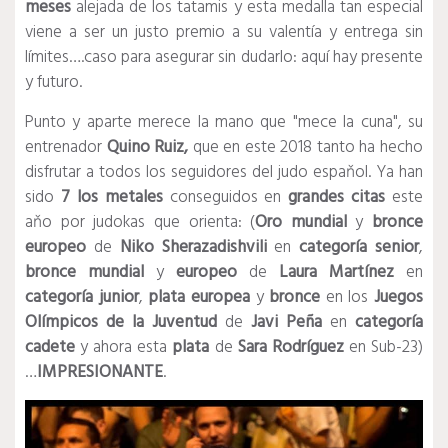
meses
alejada de los tatamis y esta medalla tan especial
viene a ser un justo premio a su valentía y entrega sin
límites….caso para asegurar sin dudarlo: aquí hay presente
y futuro.
Punto y aparte merece la mano que "mece la cuna", su
entrenador
Quino Ruiz,
que en este 2018 tanto ha hecho
disfrutar a todos los seguidores del judo espaňol. Ya han
sido
7 los metales
conseguidos en
grandes citas
este
aňo por judokas que orienta: (
Oro mundial
y
bronce
europeo
de
Niko Sherazadishvili
en
categoría senior
,
bronce mundial
y
europeo
de
Laura Martínez
en
categoría junior
,
plata europea
y
bronce
en los
Juegos
Olímpicos de la Juventud
de
Javi Peña
en
categoría
cadete
y ahora esta
plata
de
Sara Rodríguez
en Sub-23)
…
IMPRESIONANTE
.