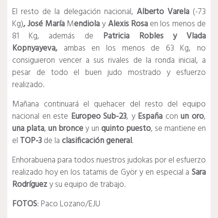
El resto de la delegación nacional,
Alberto Varela
(-73
Kg)
,
José María
M
endiola
y
Alexis
Rosa
en los menos de
81 Kg, además de
Patricia
Robles y Vlada
Kopnyayeva,
ambas en los menos de 63 Kg, no
consiguieron vencer a sus rivales de la ronda inicial, a
pesar de todo el buen judo mostrado y esfuerzo
realizado.
Mañana continuará el quehacer del resto del equipo
nacional en este
Europeo Sub-23
, y
España
con
un oro
,
una plata
,
un bronce
y un
quinto puesto
, se mantiene en
el
TOP-3
de la
clasificación general
.
Enhorabuena para todos nuestros judokas por el esfuerzo
realizado hoy en los tatamis de Györ y en especial a
Sara
Rodríguez
y su equipo
de trabajo.
FOTOS
: Paco Lozano/EJU