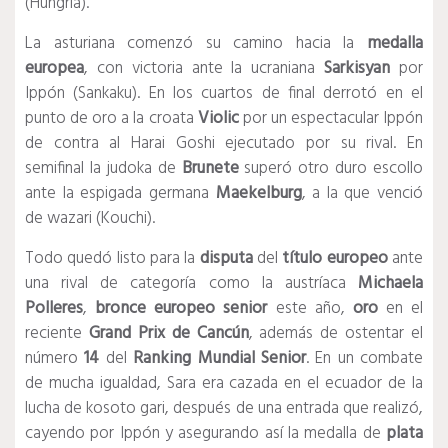
(Hungría).
La asturiana comenzó su camino hacia la
medalla
europea
, con victoria ante la ucraniana
Sarkisyan
por
Ippón (Sankaku). En los cuartos de final derrotó en el
punto de oro a la croata
Violic
por un espectacular Ippón
de contra al Harai Goshi ejecutado por su rival. En
semifinal la judoka de
Brunete
superó otro duro escollo
ante la espigada germana
Maekelburg
, a la que venció
de wazari (Kouchi).
Todo quedó listo para la
disputa
del
título europeo
ante
una rival de categoría como la austríaca
Michaela
Polleres
,
bronce europeo senior
este año,
oro
en el
reciente
Grand Prix de Cancún
, además de ostentar el
número
14
del
Ranking Mundial Senior
. En un combate
de mucha igualdad, Sara era cazada en el ecuador de la
lucha de kosoto gari, después de una entrada que realizó,
cayendo por Ippón y asegurando así la medalla de
plata