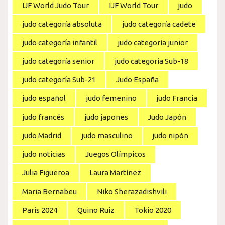
IJF World Judo Tour
IJF World Tour
judo
judo categoría absoluta
judo categoría cadete
judo categoría infantil
judo categoría junior
judo categoría senior
judo categoría Sub-18
judo categoría Sub-21
Judo España
judo español
judo femenino
judo Francia
judo francés
judo japones
Judo Japón
judo Madrid
judo masculino
judo nipón
judo noticias
Juegos Olímpicos
Julia Figueroa
Laura Martínez
Maria Bernabeu
Niko Sherazadishvili
París 2024
Quino Ruiz
Tokio 2020