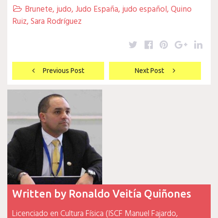
Brunete
,
judo
,
Judo España
,
judo español
,
Quino

Ruiz
,
Sara Rodríguez
Twitter
Facebook
Pinterest
Google
Lin
Navegación
Previous Post
Next Post
de
entradas
Written by
Ronaldo Veitía Quiñones
Licenciado en Cultura Física (ISCF Manuel Fajardo,