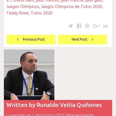
Grand Slam
,
judo francés
,
judo Francia
,
judo galo
,

Juegos Olímpicos
,
Juegos Olímpicos de Tokio 2020
,
Teddy Riner
,
Tokio 2020
Twitter
Facebook
Pinterest
Google
Lin
Navegación
Previous Post
Next Post
de
entradas
Written by
Ronaldo Veitía Quiñones
Licenciado en Cultura Física (ISCF Manuel Fajardo,