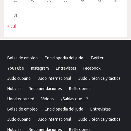
24
25
26
27
28
29
30
31
« Jul
Bolsa de empleo
Enciclopedia del judo
Twitter
YouTube
Instagram
Entrevistas
Facebook
Judo cubano
Judo internacional
Judo…técnica y táctica
Noticias
Recomendaciones
Reflexiones
Uncategorized
Videos
¿Sabías que…?
Bolsa de empleo
Enciclopedia del judo
Entrevistas
Judo cubano
Judo internacional
Judo…técnica y táctica
Noticias
Recomendaciones
Reflexiones