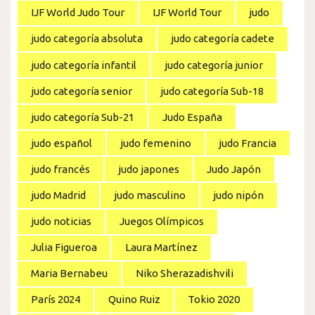
IJF World Judo Tour
IJF World Tour
judo
judo categoría absoluta
judo categoría cadete
judo categoría infantil
judo categoría junior
judo categoría senior
judo categoría Sub-18
judo categoría Sub-21
Judo España
judo español
judo femenino
judo Francia
judo francés
judo japones
Judo Japón
judo Madrid
judo masculino
judo nipón
judo noticias
Juegos Olímpicos
Julia Figueroa
Laura Martínez
Maria Bernabeu
Niko Sherazadishvili
París 2024
Quino Ruiz
Tokio 2020