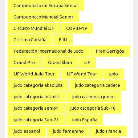
Campeonato de Europa Senior
Campeonato Mundial Senior
Circuito Mundial IJF
COVID-19
Cristina Cabaña
EJU
Federación Internacional de Judo
Fran Garrigós
Grand Prix
Grand Slam
IJF
IJF World Judo Tour
IJF World Tour
judo
judo categoría absoluta
judo categoría cadete
judo categoría infantil
judo categoría junior
judo categoría senior
judo categoría Sub-18
judo categoría Sub-21
Judo España
judo español
judo femenino
judo Francia