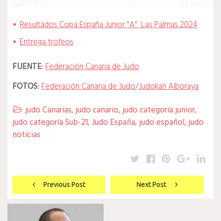
Resultados Copa España Junior "A" Las Palmas 2024
Entrega trofeos
FUENTE
:
Federación Canaria de Judo
FOTOS
:
Federación Canaria de Judo
/
Judokan Alboraya
judo Canarias
,
judo canario
,
judo categoría junior
,

judo categoría Sub-21
,
Judo España
,
judo español
,
judo
noticias
Twitter
Facebook
Pinterest
Google
Lin
Navegación
Previous Post
Next Post
de
entradas