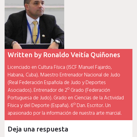
Written by
Ronaldo Veitía Quiñones
Licenciado en Cultura Física (ISCF Manuel Fajardo,
Habana, Cuba). Maestro Entrenador Nacional de Judo
(Real Federación Española de Judo y Deportes
Asociados). Entrenador de 2º Grado (Federación
Portuguesa de Judo). Grado en Ciencias de la Actividad
Física y del Deporte (España). 6º Dan. Escritor. Un
apasionado por la información de nuestra arte marcial.
Deja una respuesta