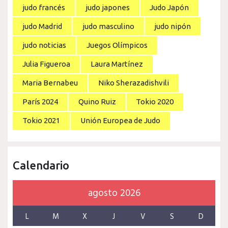
judo francés
judo japones
Judo Japón
judo Madrid
judo masculino
judo nipón
judo noticias
Juegos Olímpicos
Julia Figueroa
Laura Martínez
Maria Bernabeu
Niko Sherazadishvili
París 2024
Quino Ruiz
Tokio 2020
Tokio 2021
Unión Europea de Judo
Calendario
agosto 2026
L
M
X
J
V
S
D