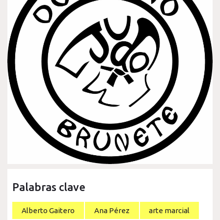
Palabras clave
Alberto Gaitero
Ana Pérez
arte marcial