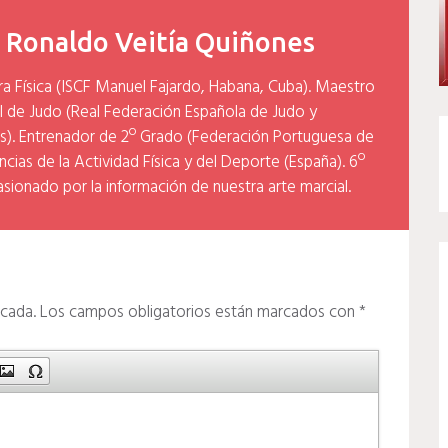
y
Ronaldo Veitía Quiñones
ra Física (ISCF Manuel Fajardo, Habana, Cuba). Maestro
l de Judo (Real Federación Española de Judo y
). Entrenador de 2º Grado (Federación Portuguesa de
cias de la Actividad Física y del Deporte (España). 6º
asionado por la información de nuestra arte marcial.
icada.
Los campos obligatorios están marcados con
*