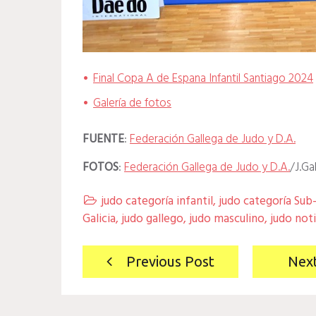
Final Copa A de Espana Infantil Santiago 2024
Galería de fotos
FUENTE
:
Federación Gallega de Judo y D.A
.
FOTOS
:
Federación Gallega de Judo y D.A
.
/J.Ga
judo categoría infantil
,
judo categoría Sub

Galicia
,
judo gallego
,
judo masculino
,
judo noti
Navegación
Previous Post
Nex
de