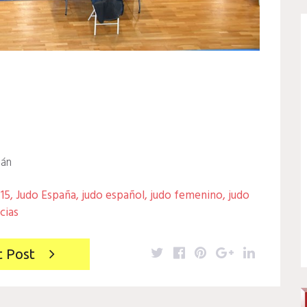
lán
-15
,
Judo España
,
judo español
,
judo femenino
,
judo
cias
Twitter
Facebook
Pinterest
Google+
LinkedIn
t Post