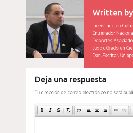
entradas
Written b
Licenciado en Cultu
Entrenador Naciona
Deportes Asociados
Judo). Grado en Cien
Dan. Escritor. Un ap
Deja una respuesta
Tu dirección de correo electrónico no será publ