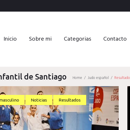
Inicio
Sobre mi
Categorias
Contacto
fantil de Santiago
Home
/
Judo español
/
Resultado
masculino
Noticias
Resultados