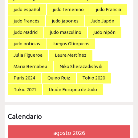
judo español
judo femenino
judo Francia
judo francés
judo japones
Judo Japón
judo Madrid
judo masculino
judo nipón
judo noticias
Juegos Olímpicos
Julia Figueroa
Laura Martínez
Maria Bernabeu
Niko Sherazadishvili
París 2024
Quino Ruiz
Tokio 2020
Tokio 2021
Unión Europea de Judo
Calendario
agosto 2026