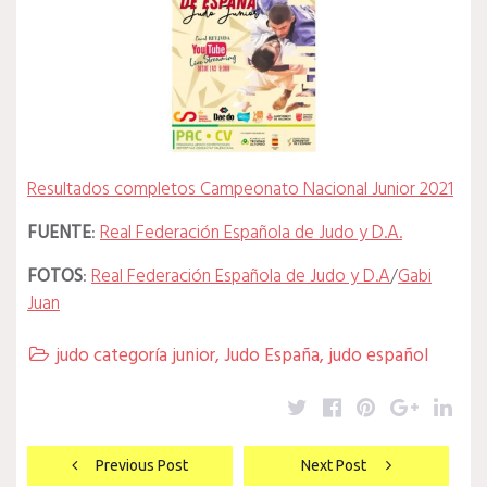
Resultados completos Campeonato Nacional Junior 2021
FUENTE
:
Real Federación Española de Judo y D.A.
FOTOS
:
Real Federación Española de Judo y D.A
/
Gabi
Juan
judo categoría junior
,
Judo España
,
judo español

Twitter
Facebook
Pinterest
Google
Lin
Navegación
Previous Post
Next Post