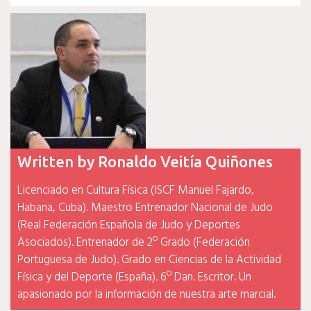
de
entradas
Written by
Ronaldo Veitía Quiñones
Licenciado en Cultura Física (ISCF Manuel Fajardo,
Habana, Cuba). Maestro Entrenador Nacional de Judo
(Real Federación Española de Judo y Deportes
Asociados). Entrenador de 2º Grado (Federación
Portuguesa de Judo). Grado en Ciencias de la Actividad
Física y del Deporte (España). 6º Dan. Escritor. Un
apasionado por la información de nuestra arte marcial.