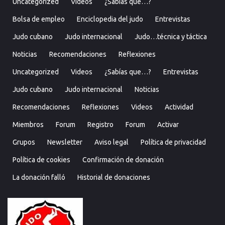
Uncategorized
Videos
¿Sabías que…?
Bolsa de empleo
Enciclopedia del judo
Entrevistas
Judo cubano
Judo internacional
Judo…técnica y táctica
Noticias
Recomendaciones
Reflexiones
Uncategorized
Videos
¿Sabías que…?
Entrevistas
Judo cubano
Judo internacional
Noticias
Recomendaciones
Reflexiones
Videos
Actividad
Miembros
Forum
Registro
Forum
Activar
Grupos
Newsletter
Aviso legal
Política de privacidad
Política de cookies
Confirmación de donación
La donación falló
Historial de donaciones