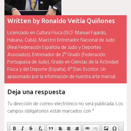
Written by
Ronaldo Veitía Quiñones
Licenciado en Cultura Física (ISCF Manuel Fajardo,
Habana, Cuba). Maestro Entrenador Nacional de Judo
(Real Federación Española de Judo y Deportes
Asociados). Entrenador de 2º Grado (Federación
Portuguesa de Judo). Grado en Ciencias de la Actividad
Física y del Deporte (España). 6º Dan. Escritor. Un
apasionado por la información de nuestra arte marcial.
Deja una respuesta
Tu dirección de correo electrónico no será publicada.
Los
campos obligatorios están marcados con
*