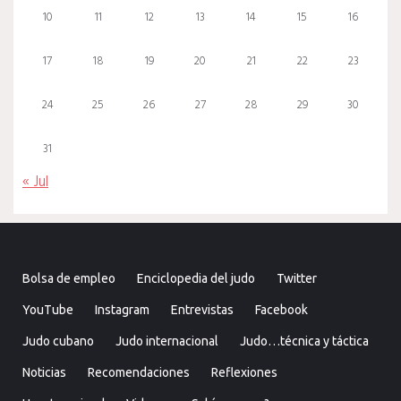
10
11
12
13
14
15
16
17
18
19
20
21
22
23
24
25
26
27
28
29
30
31
« Jul
Bolsa de empleo
Enciclopedia del judo
Twitter
YouTube
Instagram
Entrevistas
Facebook
Judo cubano
Judo internacional
Judo…técnica y táctica
Noticias
Recomendaciones
Reflexiones