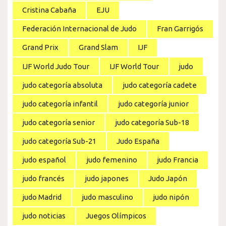
Cristina Cabaña
EJU
Federación Internacional de Judo
Fran Garrigós
Grand Prix
Grand Slam
IJF
IJF World Judo Tour
IJF World Tour
judo
judo categoría absoluta
judo categoría cadete
judo categoría infantil
judo categoría junior
judo categoría senior
judo categoría Sub-18
judo categoría Sub-21
Judo España
judo español
judo femenino
judo Francia
judo francés
judo japones
Judo Japón
judo Madrid
judo masculino
judo nipón
judo noticias
Juegos Olímpicos