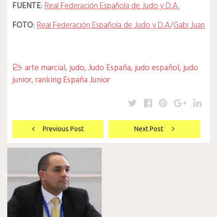
FUENTE
:
Real Federación Española de Judo y D.A.
FOTO
:
Real Federación Española de Judo y D.A
/
Gabi Juan
arte marcial
,
judo
,
Judo España
,
judo español
,
judo

junior
,
ranking España Junior
Twitter
Facebook
Pinterest
Google
Lin
Navegación
Previous Post
Next Post
de
entradas