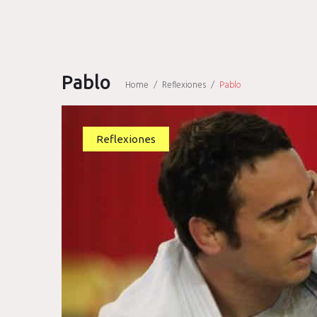
Pablo
Home
/
Reflexiones
/
Pablo
Reflexiones