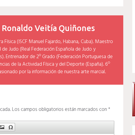
y
Ronaldo Veitía Quiñones
ra Física (ISCF Manuel Fajardo, Habana, Cuba). Maestro
l de Judo (Real Federación Española de Judo y
). Entrenador de 2º Grado (Federación Portuguesa de
cias de la Actividad Física y del Deporte (España). 6º
asionado por la información de nuestra arte marcial.
icada.
Los campos obligatorios están marcados con
*