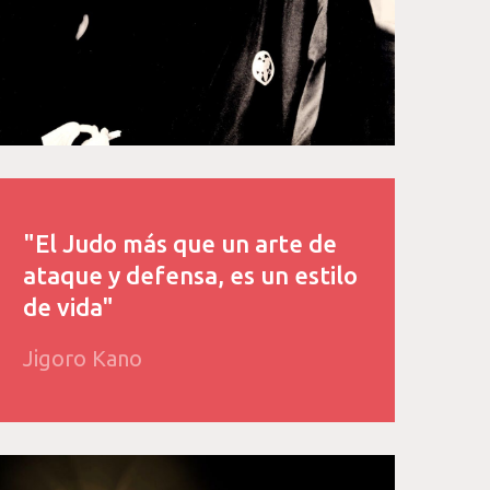
"El Judo más que un arte de
ataque y defensa, es un estilo
de vida"
Jigoro Kano