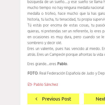
búsqueda de un sueño….y ese sueño se llama 
mucho tiempo no hay ninguna medalla nacional o
medalla o trofeo, hace mucho que la has gan
historia, tu lucha, tu tenacidad, tu propia supervi
Tú estás por encima de estas cosas, tu pasió
quieras, ni pretendas ser un referente, lo eres 
en ocasiones es muy dura, pero cuando se le 
sombrero y decir olé.
Eres un valiente, pues has vencido al miedo.
atrás. Eres un Campeón porque afrontas la vida 
Eres grande…eres
Pablo
.
FOTO
: Real Federación Española de Judo y De
Pablo Sánchez

Navegación
Previous Post
Nex