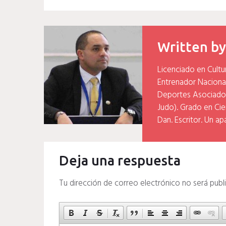
de
entradas
Written b
Licenciado en Cultu
Entrenador Naciona
Deportes Asociados
Judo). Grado en Cien
Dan. Escritor. Un ap
Deja una respuesta
Tu dirección de correo electrónico no será publ