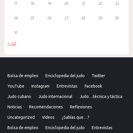
17
18
19
20
21
22
23
24
25
26
27
28
29
30
31
« Jul
Bolsa de empleo
Enciclopedia del judo
Twitter
YouTube
Instagram
Entrevistas
Facebook
Judo cubano
Judo internacional
Judo…técnica y táctica
Noticias
Recomendaciones
Reflexiones
Uncategorized
Videos
¿Sabías que…?
Bolsa de empleo
Enciclopedia del judo
Entrevistas