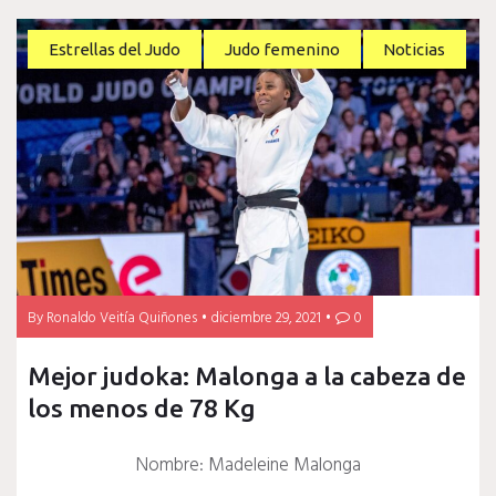
Estrellas del Judo
Judo femenino
Noticias
By
Ronaldo Veitía Quiñones
diciembre 29, 2021
0
Mejor judoka: Malonga a la cabeza de
los menos de 78 Kg
Nombre: Madeleine Malonga