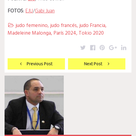
FOTOS
:
EJU
/
Gabi Juan
judo femenino
,
judo francés
,
judo Francia
,

Madeleine Malonga
,
París 2024
,
Tokio 2020
Twitter
Facebook
Pinterest
Google
Lin
Navegación
Previous Post
Next Post
de
entradas