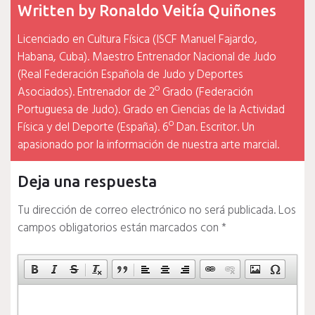
Written by
Ronaldo Veitía Quiñones
Licenciado en Cultura Física (ISCF Manuel Fajardo,
Habana, Cuba). Maestro Entrenador Nacional de Judo
(Real Federación Española de Judo y Deportes
Asociados). Entrenador de 2º Grado (Federación
Portuguesa de Judo). Grado en Ciencias de la Actividad
Física y del Deporte (España). 6º Dan. Escritor. Un
apasionado por la información de nuestra arte marcial.
Deja una respuesta
Tu dirección de correo electrónico no será publicada.
Los
campos obligatorios están marcados con
*