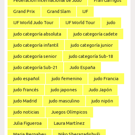
Federación Internacional de Judo
Fran Garrigós
Grand Prix
Grand Slam
IJF
IJF World Judo Tour
IJF World Tour
judo
judo categoría absoluta
judo categoría cadete
judo categoría infantil
judo categoría junior
judo categoría senior
judo categoría Sub-18
judo categoría Sub-21
Judo España
judo español
judo femenino
judo Francia
judo francés
judo japones
Judo Japón
judo Madrid
judo masculino
judo nipón
judo noticias
Juegos Olímpicos
Julia Figueroa
Laura Martínez
Maria Bernabeu
Niko Sherazadishvili