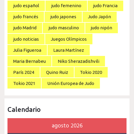
judo español
judo femenino
judo Francia
judo francés
judo japones
Judo Japón
judo Madrid
judo masculino
judo nipón
judo noticias
Juegos Olímpicos
Julia Figueroa
Laura Martínez
Maria Bernabeu
Niko Sherazadishvili
París 2024
Quino Ruiz
Tokio 2020
Tokio 2021
Unión Europea de Judo
Calendario
agosto 2026