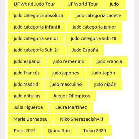
IJF World Judo Tour
IJF World Tour
judo
judo categoría absoluta
judo categoría cadete
judo categoría infantil
judo categoría junior
judo categoría senior
judo categoría Sub-18
judo categoría Sub-21
Judo España
judo español
judo femenino
judo Francia
judo francés
judo japones
Judo Japón
judo Madrid
judo masculino
judo nipón
judo noticias
Juegos Olímpicos
Julia Figueroa
Laura Martínez
Maria Bernabeu
Niko Sherazadishvili
París 2024
Quino Ruiz
Tokio 2020