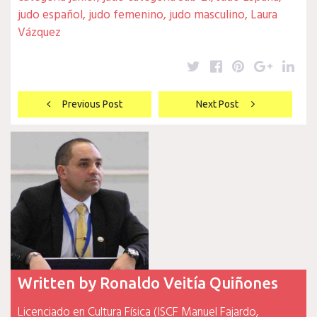
judo español
,
judo femenino
,
judo masculino
,
Laura
Vázquez
Twitter
Facebook
Pinterest
Google
Lin
Navegación
Previous Post
Next Post
de
entradas
Written by
Ronaldo Veitía Quiñones
Licenciado en Cultura Física (ISCF Manuel Fajardo,