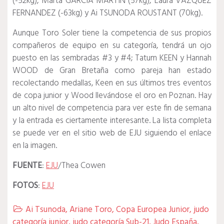
(-52kg), Marta GARCIA MARTIN (57kg), Laura VAZQUEZ
FERNANDEZ (-63kg) y Ai TSUNODA ROUSTANT (70kg).
Aunque Toro Soler tiene la competencia de sus propios
compañeros de equipo en su categoría, tendrá un ojo
puesto en las sembradas #3 y #4;
Tatum KEEN y Hannah
WOOD de Gran Bretaña como pareja han estado
recolectando medallas, Keen en sus últimos tres eventos
de copa junior y Wood llevándose el oro en Poznan.
Hay
un alto nivel de competencia para ver este fin de semana
y la entrada es ciertamente interesante.
La lista completa
se puede ver en el sitio web de EJU siguiendo el enlace
en la imagen.
FUENTE
:
EJU
/Thea Cowen
FOTOS
:
EJU
Ai Tsunoda
,
Ariane Toro
,
Copa Europea Junior
,
judo

categoría junior
,
judo categoría Sub-21
,
Judo España
,