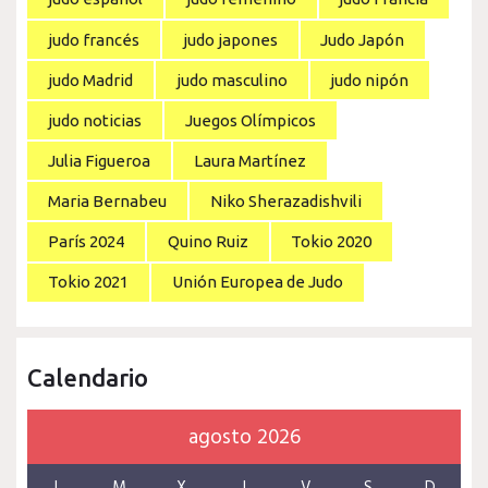
judo francés
judo japones
Judo Japón
judo Madrid
judo masculino
judo nipón
judo noticias
Juegos Olímpicos
Julia Figueroa
Laura Martínez
Maria Bernabeu
Niko Sherazadishvili
París 2024
Quino Ruiz
Tokio 2020
Tokio 2021
Unión Europea de Judo
Calendario
agosto 2026
L
M
X
J
V
S
D