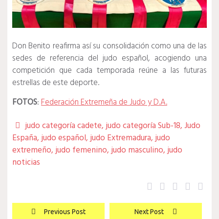
Don Benito reafirma así su consolidación como una de las
sedes de referencia del judo español, acogiendo una
competición que cada temporada reúne a las futuras
estrellas de este deporte.
FOTOS
:
Federación Extremeña de Judo y D.A.
judo categoría cadete
,
judo categoría Sub-18
,
Judo

España
,
judo español
,
judo Extremadura
,
judo
extremeño
,
judo femenino
,
judo masculino
,
judo
noticias
Twitter
Facebook
Pinterest
Googl
Lin
Navegación
Previous Post
Next Post