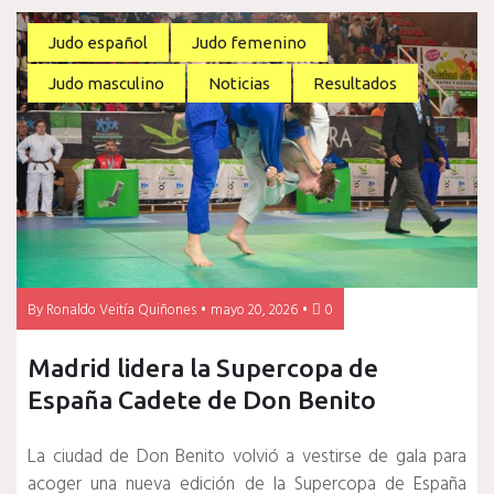
Judo español
Judo femenino
Judo masculino
Noticias
Resultados
By
Ronaldo Veitía Quiñones
mayo 20, 2026
0
Madrid lidera la Supercopa de
España Cadete de Don Benito
La ciudad de Don Benito volvió a vestirse de gala para
acoger una nueva edición de la Supercopa de España