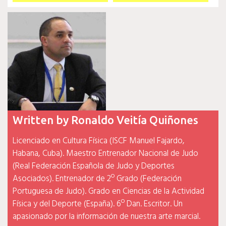
de
entradas
Written by
Ronaldo Veitía Quiñones
Licenciado en Cultura Física (ISCF Manuel Fajardo,
Habana, Cuba). Maestro Entrenador Nacional de Judo
(Real Federación Española de Judo y Deportes
Asociados). Entrenador de 2º Grado (Federación
Portuguesa de Judo). Grado en Ciencias de la Actividad
Física y del Deporte (España). 6º Dan. Escritor. Un
apasionado por la información de nuestra arte marcial.