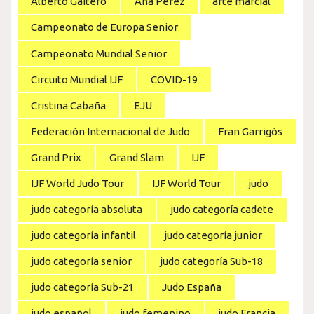
Alberto Gaitero
Ana Pérez
arte marcial
Campeonato de Europa Senior
Campeonato Mundial Senior
Circuito Mundial IJF
COVID-19
Cristina Cabaña
EJU
Federación Internacional de Judo
Fran Garrigós
Grand Prix
Grand Slam
IJF
IJF World Judo Tour
IJF World Tour
judo
judo categoría absoluta
judo categoría cadete
judo categoría infantil
judo categoría junior
judo categoría senior
judo categoría Sub-18
judo categoría Sub-21
Judo España
judo español
judo femenino
judo Francia