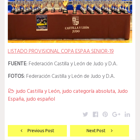
LISTADO PROVISIONAL COPA ESPAA SENIOR-19
FUENTE
: Federación Castilla y León de Judo y D.A.
FOTOS
: Federación Castilla y León de Judo y D.A.
judo Castilla y León
,
judo categoría absoluta
,
Judo

España
,
judo español
Twitter
Facebook
Pinterest
Google
Lin
Navegación
Previous Post
Next Post
de