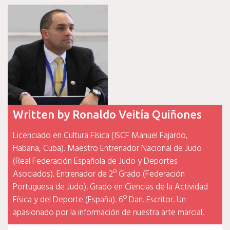
entradas
Written by
Ronaldo Veitía Quiñones
Licenciado en Cultura Física (ISCF Manuel Fajardo,
Habana, Cuba). Maestro Entrenador Nacional de Judo
(Real Federación Española de Judo y Deportes
Asociados). Entrenador de 2º Grado (Federación
Portuguesa de Judo). Grado en Ciencias de la Actividad
Física y del Deporte (España). 6º Dan. Escritor. Un
apasionado por la información de nuestra arte marcial.