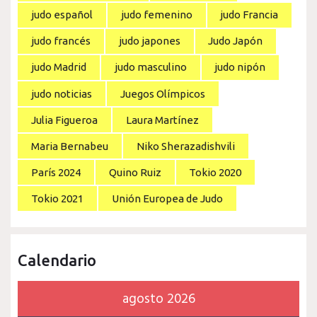
judo español
judo femenino
judo Francia
judo francés
judo japones
Judo Japón
judo Madrid
judo masculino
judo nipón
judo noticias
Juegos Olímpicos
Julia Figueroa
Laura Martínez
Maria Bernabeu
Niko Sherazadishvili
París 2024
Quino Ruiz
Tokio 2020
Tokio 2021
Unión Europea de Judo
Calendario
agosto 2026