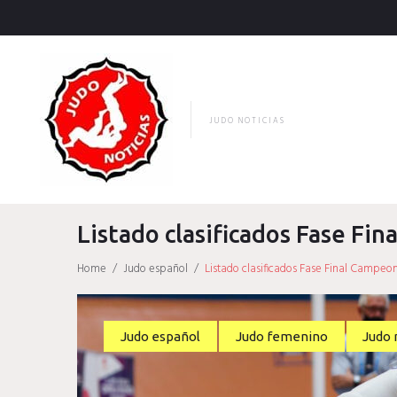
Skip
to
content
JUDO NOTICIAS
Listado clasificados Fase Fi
Home
/
Judo español
/
Listado clasificados Fase Final Campeo
Judo español
Judo femenino
Judo 