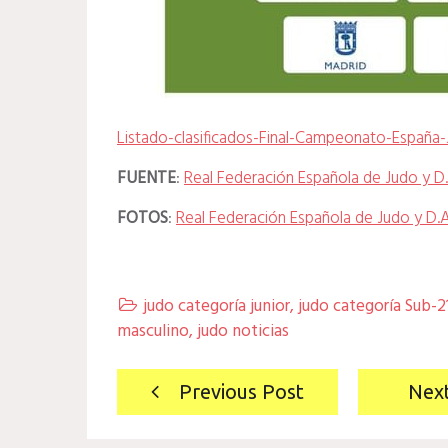
Listado-clasificados-Final-Campeonato-España-
FUENTE
:
Real Federación Española de Judo y D.
FOTOS
:
Real Federación Española de Judo y D.
judo categoría junior
,
judo categoría Sub-2

masculino
,
judo noticias
Navegación
Previous Post
Nex
de