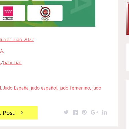
Junior-Judo-2022
A.
A
/
Gabi Juan
1
,
Judo España
,
judo español
,
judo femenino
,
judo
Twitter
Facebook
Pinterest
Google+
LinkedIn
t Post