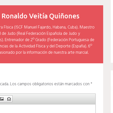
y
Ronaldo Veitía Quiñones
ra Física (ISCF Manuel Fajardo, Habana, Cuba). Maestro
l de Judo (Real Federación Española de Judo y
). Entrenador de 2º Grado (Federación Portuguesa de
cias de la Actividad Física y del Deporte (España). 6º
asionado por la información de nuestra arte marcial.
icada.
Los campos obligatorios están marcados con
*