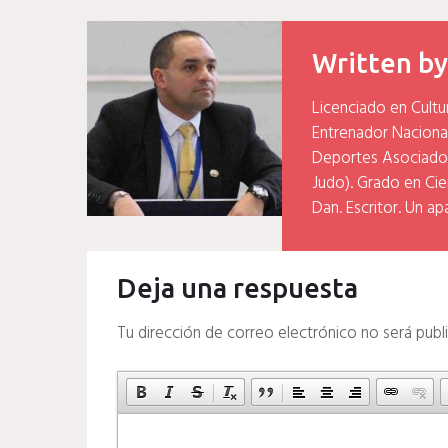
entradas
Written b
Licenciado en Cultu
Entrenador Naciona
Deportes Asociados
Judo). Grado en Cien
Dan. Escritor. Un ap
Deja una respuesta
Tu dirección de correo electrónico no será publ