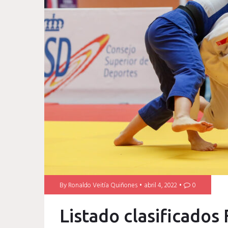
By
Ronaldo Veitía Quiñones
abril 4, 2022
0
Listado clasificado