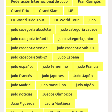
Federación Internacional de Judo
Fran Garrigós
Grand Prix
Grand Slam
IJF
IJF World Judo Tour
IJF World Tour
judo
judo categoría absoluta
judo categoría cadete
judo categoría infantil
judo categoría junior
judo categoría senior
judo categoría Sub-18
judo categoría Sub-21
Judo España
judo español
judo femenino
judo Francia
judo francés
judo japones
Judo Japón
judo Madrid
judo masculino
judo nipón
judo noticias
Juegos Olímpicos
Julia Figueroa
Laura Martínez