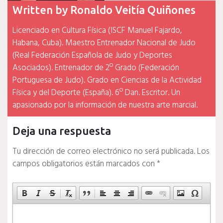
Written by
Ronaldo Veitía Quiñones
Licenciado en Cultura Física (ISCF Manuel Fajardo,
Habana, Cuba). Maestro Entrenador Nacional de Judo
(Real Federación Española de Judo y Deportes
Asociados). Entrenador de 2º Grado (Federación
Portuguesa de Judo). Grado en Ciencias de la Actividad
Física y del Deporte (España). 6º Dan. Escritor. Un
apasionado por la información de nuestra arte marcial.
Deja una respuesta
Tu dirección de correo electrónico no será publicada.
Los
campos obligatorios están marcados con
*