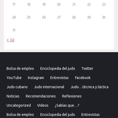
17
18
19
20
21
22
23
24
25
26
27
28
29
30
31
« Jul
Bolsa de empleo
Enciclopedia del judo
Twitter
YouTube
Instagram
Entrevistas
Facebook
Judo cubano
Judo internacional
Judo…técnica y táctica
Noticias
Recomendaciones
Reflexiones
Uncategorized
Videos
¿Sabías que…?
Bolsa de empleo
Enciclopedia del judo
Entrevistas