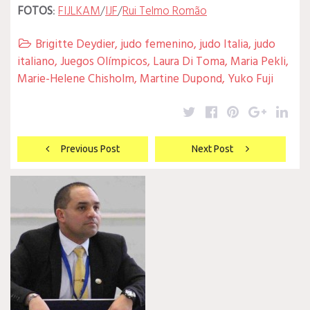
FOTOS
:
FIJLKAM
/
IJF
/
Rui Telmo Romão
Brigitte Deydier
,
judo femenino
,
judo Italia
,
judo

italiano
,
Juegos Olímpicos
,
Laura Di Toma
,
Maria Pekli
,
Marie-Helene Chisholm
,
Martine Dupond
,
Yuko Fuji
Twitter
Facebook
Pinterest
Google
Lin
Navegación
Previous Post
Next Post
de
entradas