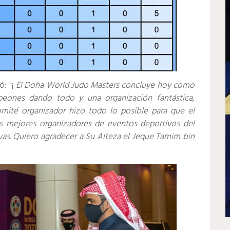
ó: "¡
El Doha World Judo Masters concluye hoy como
eones dando todo y una organización fantástica,
comité organizador hizo todo lo posible para que el
s mejores organizadores de eventos deportivos del
vas. Quiero agradecer a Su Alteza el Jeque Tamim bin