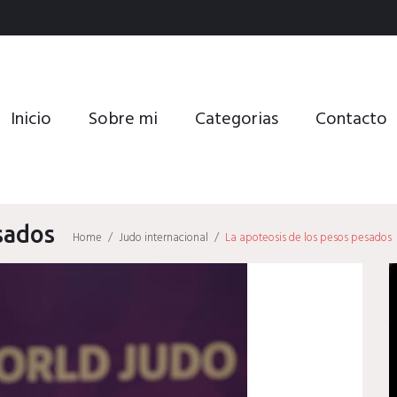
Inicio
Sobre mi
Categorias
Contacto
sados
Home
/
Judo internacional
/
La apoteosis de los pesos pesados