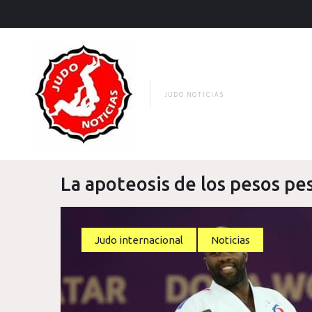
Skip
to
content
JUDO NOTICIAS
La apoteosis de los pesos pe
Judo internacional
Noticias