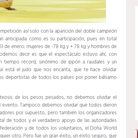
ompetición así solo con la aparición del doble campeón
 anticipada como es su participación, pues en total
 13 de enero: mujeres de -78 kg y + 78 kg y hombres de
demos decir es que el espectáculo estuvo ahí, con
n tiempo récord, sinónimo de ippón a raudales y un
uí está el judo que nos encanta, que te hace olvidar
los deportistas de todos los países por poner bálsamo
oteosis de los pesos pesados, no debemos olvidar el
l evento.
Tampoco debemos olvidar que todos dieron
enadores por supuesto, pero también los organizadores
total de todos y el verdadero apoyo de las autoridades
 federación y de todos los voluntarios, el Doha World
quier otro.
Pero fue un gran éxito, un éxito seguro, que