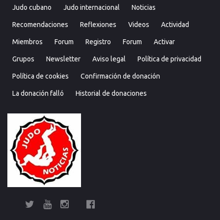
Judo cubano
Judo internacional
Noticias
Recomendaciones
Reflexiones
Videos
Actividad
Miembros
Forum
Registro
Forum
Activar
Grupos
Newsletter
Aviso legal
Política de privacidad
Política de cookies
Confirmación de donación
La donación falló
Historial de donaciones
Twitter
YouTube
Instagram
Facebook
Bolsa
Enciclopedia
Entrevistas
Judo
Judo
Judo…
Noticias
Recomendaciones
Reflexiones
Uncategorized
Videos
¿Sabías
Bolsa
Enciclop
Entre
Ju