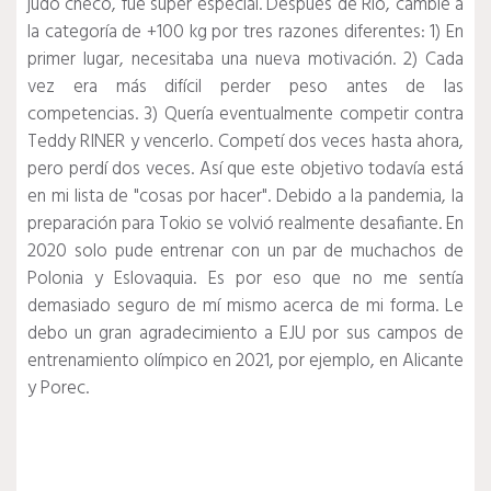
judo checo, fue súper especial.
Después de Río, cambié a
la categoría de +100 kg por tres razones diferentes: 1) En
primer lugar, necesitaba una nueva motivación.
2) Cada
vez era más difícil perder peso antes de las
competencias.
3) Quería eventualmente competir contra
Teddy RINER y vencerlo.
Competí dos veces hasta ahora,
pero perdí dos veces.
Así que este objetivo todavía está
en mi lista de "cosas por hacer".
Debido a la pandemia, la
preparación para Tokio se volvió realmente desafiante.
En
2020 solo pude entrenar con un par de muchachos de
Polonia y Eslovaquia.
Es por eso que no me sentía
demasiado seguro de mí mismo acerca de mi forma.
Le
debo un gran agradecimiento a EJU por sus campos de
entrenamiento olímpico en 2021, por ejemplo, en Alicante
y Porec.