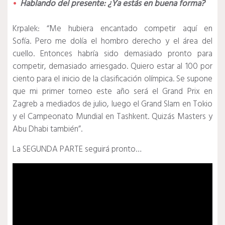
Hablando del presente: ¿Ya estás en buena forma?
Krpalek:
“Me hubiera encantado competir aquí en
Sofía.
Pero me dolía el hombro derecho y el área del
cuello.
Entonces habría sido demasiado pronto para
competir, demasiado arriesgado.
Quiero estar al 100 por
ciento para el inicio de la clasificación olímpica.
Se supone
que mi primer torneo este año será el Grand Prix en
Zagreb a mediados de julio, luego el Grand Slam en Tokio
y el Campeonato Mundial en Tashkent.
Quizás Masters y
Abu Dhabi también”.
La SEGUNDA PARTE seguirá pronto…