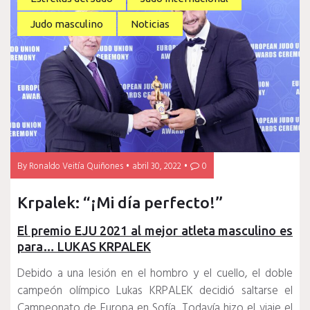
Judo masculino
Noticias
By
Ronaldo Veitía Quiñones
abril 30, 2022
0
Krpalek: “¡Mi día perfecto!”
El premio EJU 2021 al mejor atleta masculino es
para… LUKAS KRPALEK
Debido a una lesión en el hombro y el cuello, el doble
campeón olímpico Lukas KRPALEK decidió saltarse el
Campeonato de Europa en Sofía.
Todavía hizo el viaje el