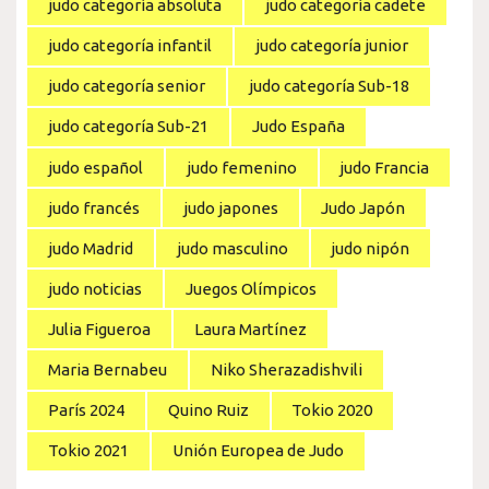
judo categoría absoluta
judo categoría cadete
judo categoría infantil
judo categoría junior
judo categoría senior
judo categoría Sub-18
judo categoría Sub-21
Judo España
judo español
judo femenino
judo Francia
judo francés
judo japones
Judo Japón
judo Madrid
judo masculino
judo nipón
judo noticias
Juegos Olímpicos
Julia Figueroa
Laura Martínez
Maria Bernabeu
Niko Sherazadishvili
París 2024
Quino Ruiz
Tokio 2020
Tokio 2021
Unión Europea de Judo