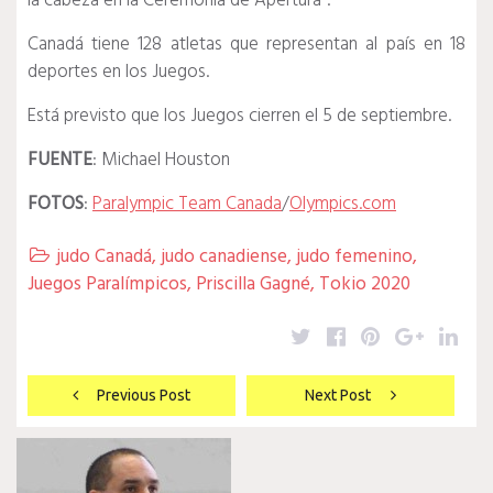
la cabeza en la Ceremonia de Apertura".
Canadá tiene 128 atletas que representan al país en 18
deportes en los Juegos.
Está previsto que los Juegos cierren el 5 de septiembre.
FUENTE
: Michael Houston
FOTOS
:
Paralympic Team Canada
/
Olympics.com
judo Canadá
,
judo canadiense
,
judo femenino
,

Juegos Paralímpicos
,
Priscilla Gagné
,
Tokio 2020
Twitter
Facebook
Pinterest
Google
Lin
Navegación
Previous Post
Next Post
de
entradas