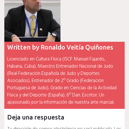
Written by
Ronaldo Veitía Quiñones
Licenciado en Cultura Física (ISCF Manuel Fajardo,
Habana, Cuba). Maestro Entrenador Nacional de Judo
(Real Federación Española de Judo y Deportes
Asociados). Entrenador de 2º Grado (Federación
Portuguesa de Judo). Grado en Ciencias de la Actividad
Física y del Deporte (España). 6º Dan. Escritor. Un
apasionado por la información de nuestra arte marcial.
Deja una respuesta