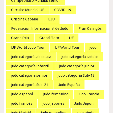
Campeonato Mundial Senior
Circuito Mundial IJF
COVID-19
Cristina Cabaña
EJU
Federación Internacional de Judo
Fran Garrigós
Grand Prix
Grand Slam
IJF
IJF World Judo Tour
IJF World Tour
judo
judo categoría absoluta
judo categoría cadete
judo categoría infantil
judo categoría junior
judo categoría senior
judo categoría Sub-18
judo categoría Sub-21
Judo España
judo español
judo femenino
judo Francia
judo francés
judo japones
Judo Japón
judo Madrid
judo masculino
judo nipón