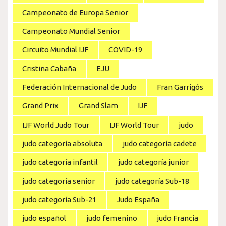
Campeonato de Europa Senior
Campeonato Mundial Senior
Circuito Mundial IJF
COVID-19
Cristina Cabaña
EJU
Federación Internacional de Judo
Fran Garrigós
Grand Prix
Grand Slam
IJF
IJF World Judo Tour
IJF World Tour
judo
judo categoría absoluta
judo categoría cadete
judo categoría infantil
judo categoría junior
judo categoría senior
judo categoría Sub-18
judo categoría Sub-21
Judo España
judo español
judo femenino
judo Francia