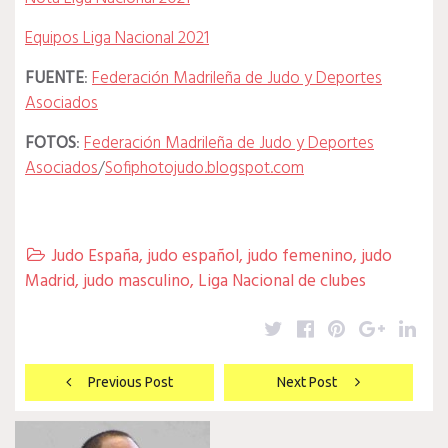
Equipos Liga Nacional 2021
FUENTE
:
Federación Madrileña de Judo y Deportes
Asociados
FOTOS
:
Federación Madrileña de Judo y Deportes
Asociados
/
Sofiphotojudo.blogspot.com
Judo España
,
judo español
,
judo femenino
,
judo

Madrid
,
judo masculino
,
Liga Nacional de clubes
Twitter
Facebook
Pinterest
Google
Lin
Navegación
Previous Post
Next Post
de
entradas