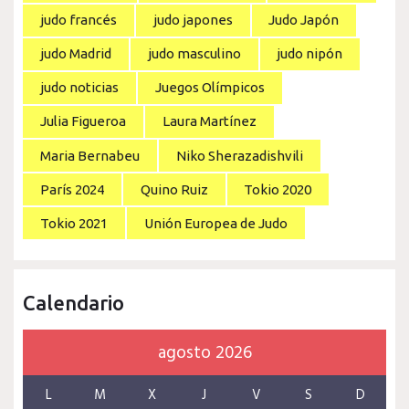
judo francés
judo japones
Judo Japón
judo Madrid
judo masculino
judo nipón
judo noticias
Juegos Olímpicos
Julia Figueroa
Laura Martínez
Maria Bernabeu
Niko Sherazadishvili
París 2024
Quino Ruiz
Tokio 2020
Tokio 2021
Unión Europea de Judo
Calendario
agosto 2026
L
M
X
J
V
S
D