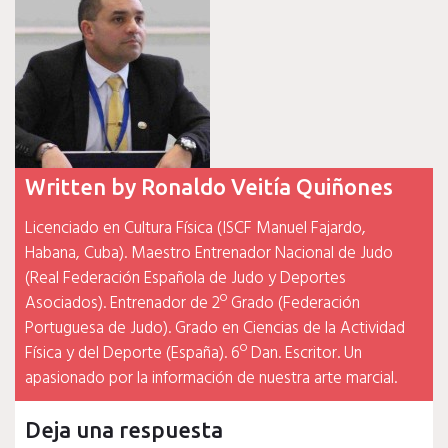
Written by
Ronaldo Veitía Quiñones
Licenciado en Cultura Física (ISCF Manuel Fajardo,
Habana, Cuba). Maestro Entrenador Nacional de Judo
(Real Federación Española de Judo y Deportes
Asociados). Entrenador de 2º Grado (Federación
Portuguesa de Judo). Grado en Ciencias de la Actividad
Física y del Deporte (España). 6º Dan. Escritor. Un
apasionado por la información de nuestra arte marcial.
Deja una respuesta