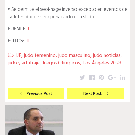
• Se permite el seoi-nage inverso excepto en eventos de
cadetes donde será penalizado con shido.
FUENTE
:
IJF
FOTOS
:
IJF
IJF
,
judo femenino
,
judo masculino
,
judo noticias
,

judo y arbitraje
,
Juegos Olímpicos
,
Los Ángeles 2028
Twitter
Facebook
Pinterest
Google
Lin
Navegación
Previous Post
Next Post
de
entradas