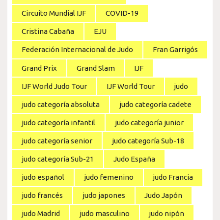
Circuito Mundial IJF
COVID-19
Cristina Cabaña
EJU
Federación Internacional de Judo
Fran Garrigós
Grand Prix
Grand Slam
IJF
IJF World Judo Tour
IJF World Tour
judo
judo categoría absoluta
judo categoría cadete
judo categoría infantil
judo categoría junior
judo categoría senior
judo categoría Sub-18
judo categoría Sub-21
Judo España
judo español
judo femenino
judo Francia
judo francés
judo japones
Judo Japón
judo Madrid
judo masculino
judo nipón