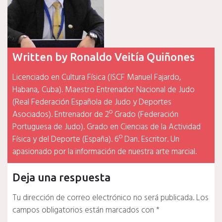
Written by
Ronaldo Veitía Quiñones
Licenciado en Cultura Física (ISCF Manuel Fajardo,
Habana, Cuba). Maestro Entrenador Nacional de Judo
(Real Federación Española de Judo y Deportes
Asociados). Entrenador de 2º Grado (Federación
Portuguesa de Judo). Grado en Ciencias de la Actividad
Física y del Deporte (España). 6º Dan. Escritor. Un
apasionado por la información de nuestra arte marcial.
Deja una respuesta
Tu dirección de correo electrónico no será publicada.
Los
campos obligatorios están marcados con
*