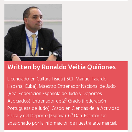
entradas
Written by
Ronaldo Veitía Quiñones
Licenciado en Cultura Física (ISCF Manuel Fajardo,
Habana, Cuba). Maestro Entrenador Nacional de Judo
(Real Federación Española de Judo y Deportes
Asociados). Entrenador de 2º Grado (Federación
Portuguesa de Judo). Grado en Ciencias de la Actividad
Física y del Deporte (España). 6º Dan. Escritor. Un
apasionado por la información de nuestra arte marcial.