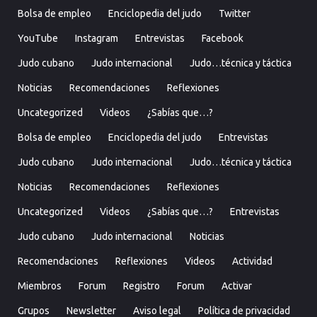
Bolsa de empleo
Enciclopedia del judo
Twitter
YouTube
Instagram
Entrevistas
Facebook
Judo cubano
Judo internacional
Judo…técnica y táctica
Noticias
Recomendaciones
Reflexiones
Uncategorized
Videos
¿Sabías que…?
Bolsa de empleo
Enciclopedia del judo
Entrevistas
Judo cubano
Judo internacional
Judo…técnica y táctica
Noticias
Recomendaciones
Reflexiones
Uncategorized
Videos
¿Sabías que…?
Entrevistas
Judo cubano
Judo internacional
Noticias
Recomendaciones
Reflexiones
Videos
Actividad
Miembros
Forum
Registro
Forum
Activar
Grupos
Newsletter
Aviso legal
Política de privacidad