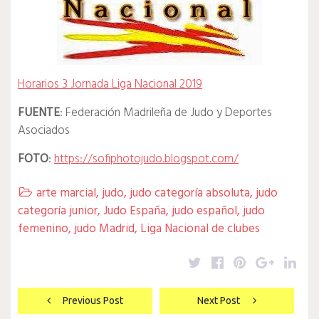
Horarios 3 Jornada Liga Nacional 2019
FUENTE
: Federación Madrileña de Judo y Deportes
Asociados
FOTO
:
https://sofiphotojudo.blogspot.com/
arte marcial
,
judo
,
judo categoría absoluta
,
judo

categoría junior
,
Judo España
,
judo español
,
judo
femenino
,
judo Madrid
,
Liga Nacional de clubes
Twitter
Facebook
Pinterest
Google
Lin
Navegación
Previous Post
Next Post
de