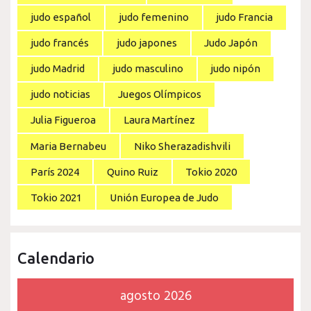
judo español
judo femenino
judo Francia
judo francés
judo japones
Judo Japón
judo Madrid
judo masculino
judo nipón
judo noticias
Juegos Olímpicos
Julia Figueroa
Laura Martínez
Maria Bernabeu
Niko Sherazadishvili
París 2024
Quino Ruiz
Tokio 2020
Tokio 2021
Unión Europea de Judo
Calendario
agosto 2026