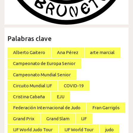
Palabras clave
Alberto Gaitero
Ana Pérez
arte marcial
Campeonato de Europa Senior
Campeonato Mundial Senior
Circuito Mundial IJF
COVID-19
Cristina Cabaña
EJU
Federación Internacional de Judo
Fran Garrigós
Grand Prix
Grand Slam
IJF
IJF World Judo Tour
IJF World Tour
judo