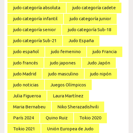
judo categoría absoluta
judo categoría cadete
judo categoría infantil
judo categoría junior
judo categoría senior
judo categoría Sub-18
judo categoría Sub-21
Judo España
judo español
judo femenino
judo Francia
judo francés
judo japones
Judo Japón
judo Madrid
judo masculino
judo nipón
judo noticias
Juegos Olímpicos
Julia Figueroa
Laura Martínez
Maria Bernabeu
Niko Sherazadishvili
París 2024
Quino Ruiz
Tokio 2020
Tokio 2021
Unión Europea de Judo