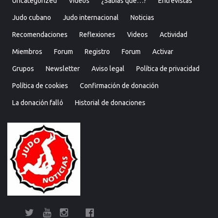
Uncategorized
Videos
¿Sabías que…?
Entrevistas
Judo cubano
Judo internacional
Noticias
Recomendaciones
Reflexiones
Videos
Actividad
Miembros
Forum
Registro
Forum
Activar
Grupos
Newsletter
Aviso legal
Política de privacidad
Política de cookies
Confirmación de donación
La donación falló
Historial de donaciones
Twitter
YouTube
Instagram
Facebook