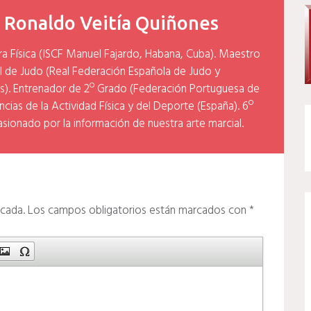
y
Ronaldo Veitía Quiñones
ra Física (ISCF Manuel Fajardo, Habana, Cuba). Maestro
l de Judo (Real Federación Española de Judo y
). Entrenador de 2º Grado (Federación Portuguesa de
cias de la Actividad Física y del Deporte (España). 6º
asionado por la información de nuestra arte marcial.
icada.
Los campos obligatorios están marcados con
*