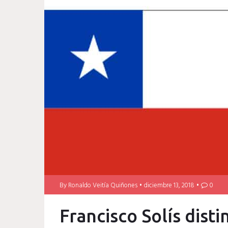
By
Ronaldo Veitía Quiñones
diciembre 13, 2018
0
Francisco Solís disti