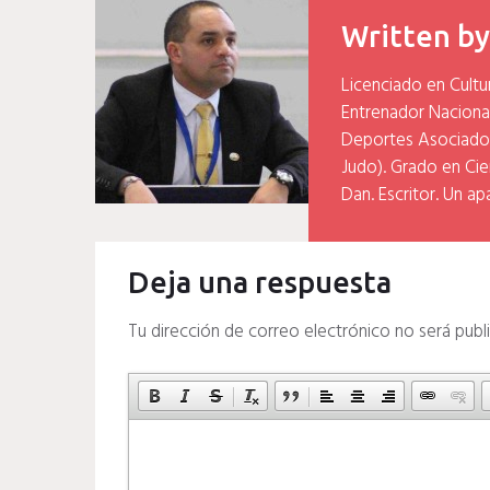
entradas
Written b
Licenciado en Cultu
Entrenador Naciona
Deportes Asociados
Judo). Grado en Cien
Dan. Escritor. Un ap
Deja una respuesta
Tu dirección de correo electrónico no será publ