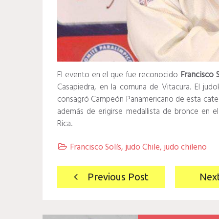
El evento en el que fue reconocido
Francisco S
Casapiedra, en la comuna de Vitacura. El jud
consagró Campeón Panamericano de esta categor
además de erigirse medallista de bronce en 
Rica.
Francisco Solís
,
judo Chile
,
judo chileno

Navegación
Previous Post
Nex
de