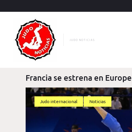
Skip
to
content
JUDO NOTICIAS
Francia se estrena en Europ
Judo internacional
Noticias