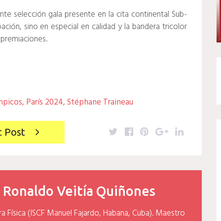
te selección gala presente en la cita continental Sub-
ción, sino en especial en calidad y la bandera tricolor
 premiaciones.
mpicos
,
París 2024
,
Stéphane Traineau
Twitter
Facebook
Pinterest
Google+
LinkedIn
t Post
y
Ronaldo Veitía Quiñones
ra Física (ISCF Manuel Fajardo, Habana, Cuba). Maestro