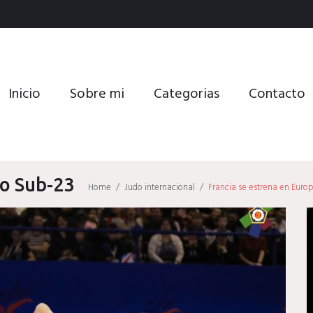
Inicio
Sobre mi
Categorias
Contacto
eo Sub-23
Home
/
Judo internacional
/
Francia se estrena en Euro