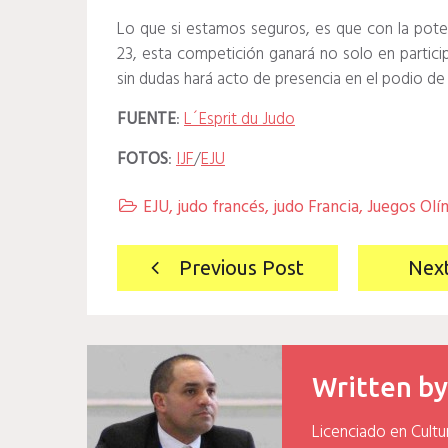
Lo que si estamos seguros, es que con la poten
23, esta competición ganará no solo en participa
sin dudas hará acto de presencia en el podio de
FUENTE
:
L´Esprit du Judo
FOTOS
:
IJF
/
EJU
EJU
,
judo francés
,
judo Francia
,
Juegos Olí

Navegación
Previous Post
Nex
de
entradas
Written b
Licenciado en Cultu