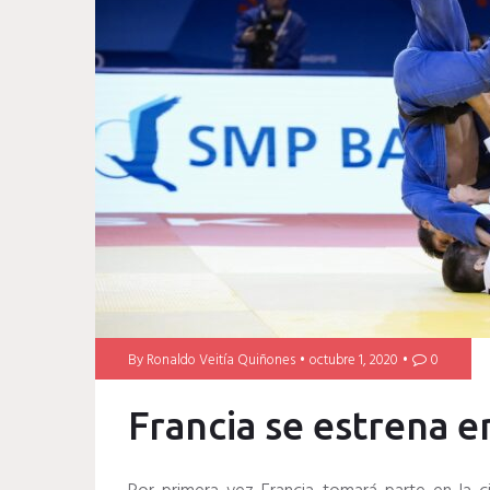
By
Ronaldo Veitía Quiñones
octubre 1, 2020
0
Francia se estrena 