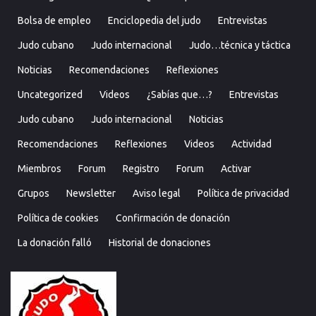
Bolsa de empleo
Enciclopedia del judo
Entrevistas
Judo cubano
Judo internacional
Judo…técnica y táctica
Noticias
Recomendaciones
Reflexiones
Uncategorized
Videos
¿Sabías que…?
Entrevistas
Judo cubano
Judo internacional
Noticias
Recomendaciones
Reflexiones
Videos
Actividad
Miembros
Forum
Registro
Forum
Activar
Grupos
Newsletter
Aviso legal
Política de privacidad
Política de cookies
Confirmación de donación
La donación falló
Historial de donaciones