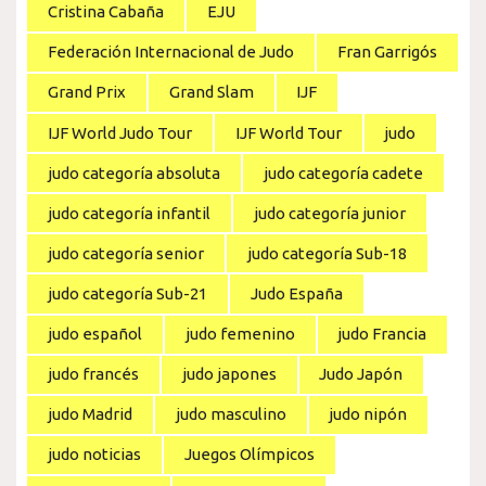
Cristina Cabaña
EJU
Federación Internacional de Judo
Fran Garrigós
Grand Prix
Grand Slam
IJF
IJF World Judo Tour
IJF World Tour
judo
judo categoría absoluta
judo categoría cadete
judo categoría infantil
judo categoría junior
judo categoría senior
judo categoría Sub-18
judo categoría Sub-21
Judo España
judo español
judo femenino
judo Francia
judo francés
judo japones
Judo Japón
judo Madrid
judo masculino
judo nipón
judo noticias
Juegos Olímpicos