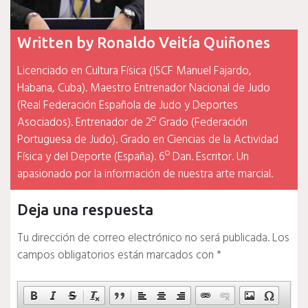
Written by
Ronaldo Veitía Quiñones
Licenciado en Cultura Física (ISCF Manuel Fajardo,
Habana, Cuba). Maestro Entrenador Nacional de Judo
(Real Federación Española de Judo y Deportes
Asociados). Entrenador de 2º Grado (Federación
Portuguesa de Judo). Grado en Ciencias de la Actividad
Física y del Deporte (España). 6º Dan. Escritor. Un
apasionado por la información de nuestra arte marcial.
Deja una respuesta
Tu dirección de correo electrónico no será publicada.
Los
campos obligatorios están marcados con
*