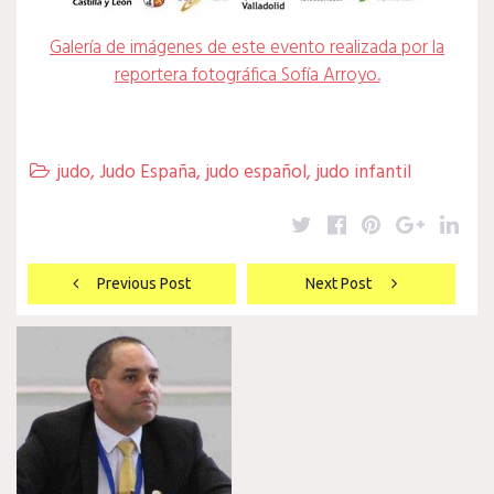
Galería de imágenes de este evento realizada por la
reportera fotográfica Sofía Arroyo.
judo
,
Judo España
,
judo español
,
judo infantil

Twitter
Facebook
Pinterest
Google
Lin
Navegación
Previous Post
Next Post
de
entradas