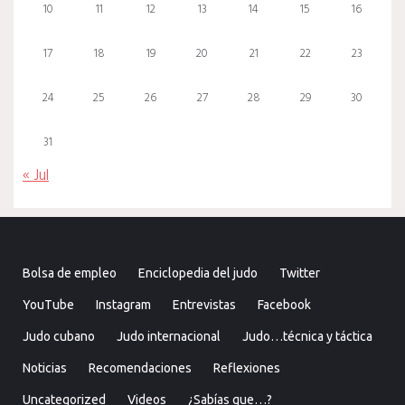
10
11
12
13
14
15
16
17
18
19
20
21
22
23
24
25
26
27
28
29
30
31
« Jul
Bolsa de empleo
Enciclopedia del judo
Twitter
YouTube
Instagram
Entrevistas
Facebook
Judo cubano
Judo internacional
Judo…técnica y táctica
Noticias
Recomendaciones
Reflexiones
Uncategorized
Videos
¿Sabías que…?