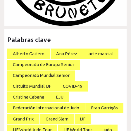
Palabras clave
Alberto Gaitero
Ana Pérez
arte marcial
Campeonato de Europa Senior
Campeonato Mundial Senior
Circuito Mundial IJF
COVID-19
Cristina Cabaña
EJU
Federación Internacional de Judo
Fran Garrigós
Grand Prix
Grand Slam
IJF
IJF World Judo Tour
IJF World Tour
judo