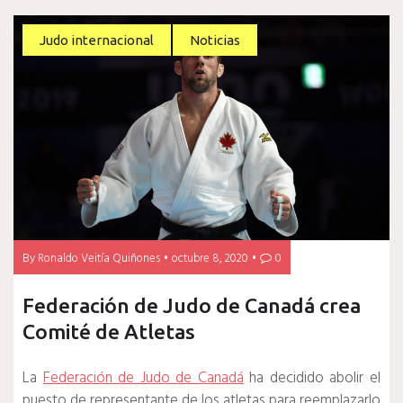
Judo internacional
Noticias
By
Ronaldo Veitía Quiñones
octubre 8, 2020
0
Federación de Judo de Canadá crea
Comité de Atletas
La
Federación de Judo de Canadá
ha decidido abolir el
puesto de representante de los atletas para reemplazarlo