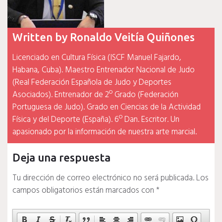
Written by
Ronaldo Veitía Quiñones
Licenciado en Cultura Física (ISCF Manuel Fajardo,
Habana, Cuba). Maestro Entrenador Nacional de Judo
(Real Federación Española de Judo y Deportes
Asociados). Entrenador de 2º Grado (Federación
Portuguesa de Judo). Grado en Ciencias de la Actividad
Física y del Deporte (España). 6º Dan. Escritor. Un
apasionado por la información de nuestra arte marcial.
Deja una respuesta
Tu dirección de correo electrónico no será publicada.
Los
campos obligatorios están marcados con
*