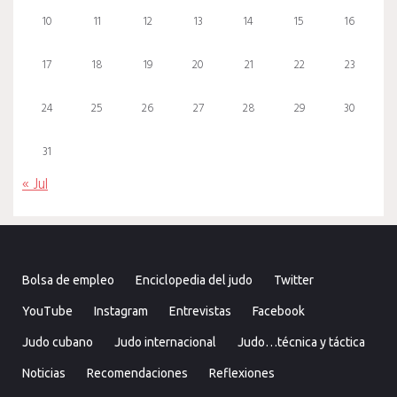
10
11
12
13
14
15
16
17
18
19
20
21
22
23
24
25
26
27
28
29
30
31
« Jul
Bolsa de empleo
Enciclopedia del judo
Twitter
YouTube
Instagram
Entrevistas
Facebook
Judo cubano
Judo internacional
Judo…técnica y táctica
Noticias
Recomendaciones
Reflexiones