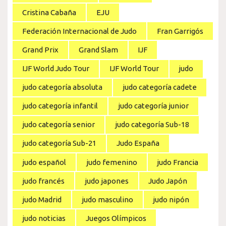
Cristina Cabaña
EJU
Federación Internacional de Judo
Fran Garrigós
Grand Prix
Grand Slam
IJF
IJF World Judo Tour
IJF World Tour
judo
judo categoría absoluta
judo categoría cadete
judo categoría infantil
judo categoría junior
judo categoría senior
judo categoría Sub-18
judo categoría Sub-21
Judo España
judo español
judo femenino
judo Francia
judo francés
judo japones
Judo Japón
judo Madrid
judo masculino
judo nipón
judo noticias
Juegos Olímpicos