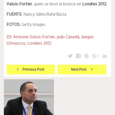
Valois-Fortier
, quien se llevó el bronce en
Londres 2012
.
FUENTE
: Nancy Gillen/Rafal Burza
FOTOS
; Getty Images
Antoine Valois-Fortier
,
judo Canadá
,
Juegos

Olímpicos
,
Londres 2012
Twitter
Facebook
Pinterest
Google
Lin
Navegación
Previous Post
Next Post
de
entradas