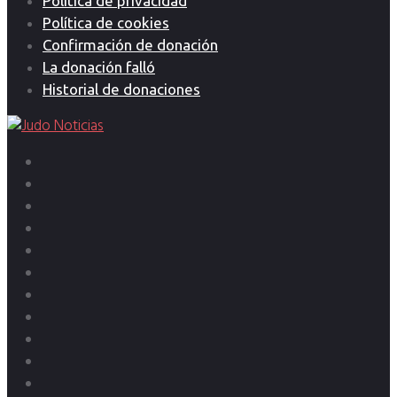
Política de privacidad
Política de cookies
Confirmación de donación
La donación falló
Historial de donaciones
Bolsa
de
Enciclopedia
empleo
del
Twitter
judo
YouTube
Instagram
Entrevistas
Facebook
Judo
cubano
Judo
internacional
Judo…
técnica
Noticias