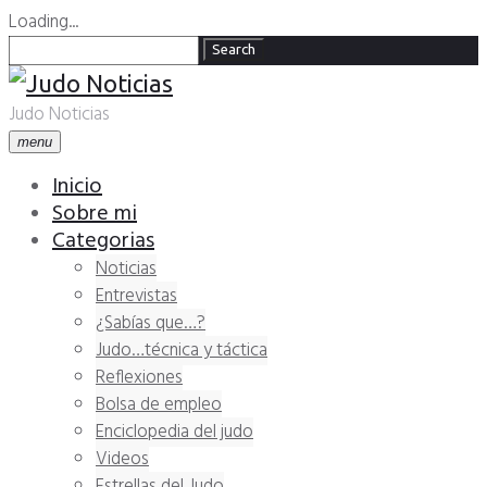
Loading...
Skip
Search
Search
to
for:
content
Judo Noticias
menu
Inicio
Sobre mi
Categorias
Noticias
Entrevistas
¿Sabías que…?
Judo…técnica y táctica
Reflexiones
Bolsa de empleo
Enciclopedia del judo
Videos
Estrellas del Judo