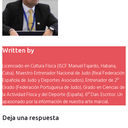
Written by
Ronaldo Veitía Quiñones
Licenciado en Cultura Física (ISCF Manuel Fajardo, Habana,
Cuba). Maestro Entrenador Nacional de Judo (Real Federación
Española de Judo y Deportes Asociados). Entrenador de 2º
Grado (Federación Portuguesa de Judo). Grado en Ciencias de
la Actividad Física y del Deporte (España). 6º Dan. Escritor. Un
apasionado por la información de nuestra arte marcial.
Deja una respuesta