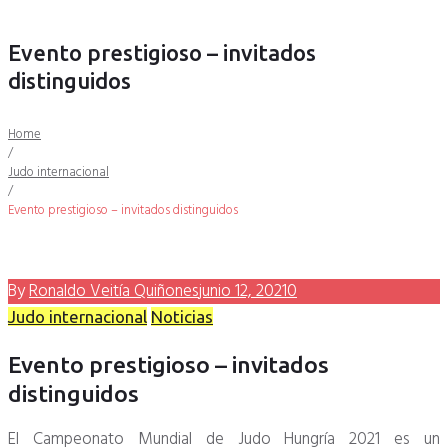
falló
de
donaciones
Evento prestigioso – invitados
distinguidos
Home
/
Judo internacional
/
Evento prestigioso – invitados distinguidos
By
Ronaldo Veitía Quiñones
junio 12, 2021
0
Judo internacional
Noticias
Evento prestigioso – invitados
distinguidos
El Campeonato Mundial de Judo Hungría 2021 es un