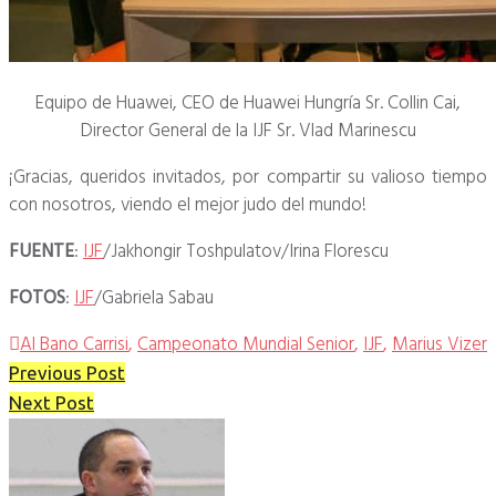
Equipo de Huawei, CEO de Huawei Hungría Sr. Collin Cai,
Director General de la IJF Sr. Vlad Marinescu
¡Gracias, queridos invitados, por compartir su valioso tiempo
con nosotros, viendo el mejor judo del mundo!
FUENTE
:
IJF
/Jakhongir Toshpulatov/Irina Florescu
FOTOS
:
IJF
/Gabriela Sabau

Al Bano Carrisi
,
Campeonato Mundial Senior
,
IJF
,
Marius Vizer
Navegación
Previous Post
de
Next Post
Twitter
Facebook
Pinterest
Google+
LinkedIn
entradas