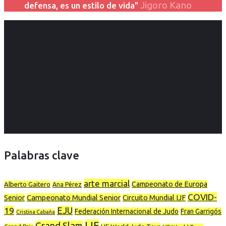
Jigoro Kano
defensa, es un estilo de vida"
Palabras clave
arte marcial
Campeonato de Europa
Alberto Gaitero
Ana Pérez
COVID-
Campeonato Mundial Senior
Senior
Circuito Mundial IJF
19
EJU
Federación Internacional de Judo
Fran Garrigós
Cristina Cabaña
IJF
Grand Slam