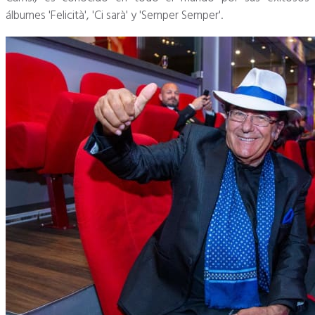
álbumes 'Felicità', 'Ci sarà' y 'Semper Semper'.