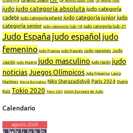
IJF World Judo Tour
Grand Prix
IJF World Tour
judo categoría absoluta
judo
judo categoría
judo categoría junior
cadete
judo
judo categoría infantil
categoría senior
judo categoría Sub-21
judo categoría Sub-18
Judo España
judo español
judo
femenino
judo japones
Judo
judo Francia
judo francés
judo masculino
judo
Japón
judo nipón
judo Madrid
noticias
Juegos Olímpicos
Laura
Julia Figueroa
París 2024
Niko Sherazadishvili
Martínez
Quino
Maria Bernabeu
Tokio 2020
Ruiz
Tokio 2021
Unión Europea de Judo
Calendario
agosto 2026