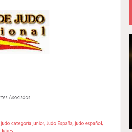
ortes Asociados
,
judo categoría junior
,
Judo España
,
judo español
,
 clubes