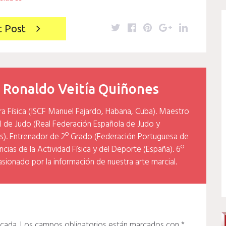
Twitter
Facebook
Pinterest
Google+
LinkedIn
t Post
y
Ronaldo Veitía Quiñones
ra Física (ISCF Manuel Fajardo, Habana, Cuba). Maestro
l de Judo (Real Federación Española de Judo y
). Entrenador de 2º Grado (Federación Portuguesa de
cias de la Actividad Física y del Deporte (España). 6º
asionado por la información de nuestra arte marcial.
icada.
Los campos obligatorios están marcados con
*