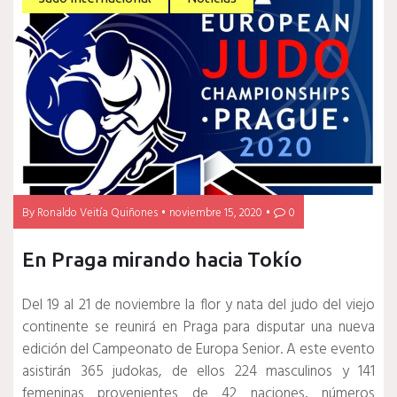
By
Ronaldo Veitía Quiñones
noviembre 15, 2020
0
En Praga mirando hacia Tokío
Del 19 al 21 de noviembre la flor y nata del judo del viejo
continente se reunirá en Praga para disputar una nueva
edición del Campeonato de Europa Senior. A este evento
asistirán 365 judokas, de ellos 224 masculinos y 141
femeninas provenientes de 42 naciones, números