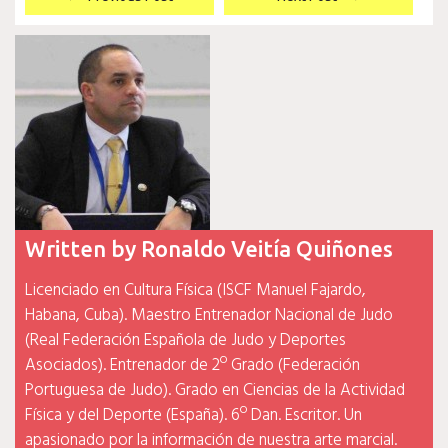
de
entradas
Written by
Ronaldo Veitía Quiñones
Licenciado en Cultura Física (ISCF Manuel Fajardo,
Habana, Cuba). Maestro Entrenador Nacional de Judo
(Real Federación Española de Judo y Deportes
Asociados). Entrenador de 2º Grado (Federación
Portuguesa de Judo). Grado en Ciencias de la Actividad
Física y del Deporte (España). 6º Dan. Escritor. Un
apasionado por la información de nuestra arte marcial.