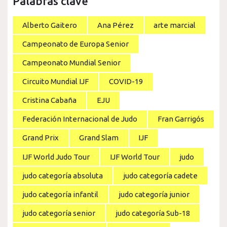
Palabras clave
Alberto Gaitero
Ana Pérez
arte marcial
Campeonato de Europa Senior
Campeonato Mundial Senior
Circuito Mundial IJF
COVID-19
Cristina Cabaña
EJU
Federación Internacional de Judo
Fran Garrigós
Grand Prix
Grand Slam
IJF
IJF World Judo Tour
IJF World Tour
judo
judo categoría absoluta
judo categoría cadete
judo categoría infantil
judo categoría junior
judo categoría senior
judo categoría Sub-18