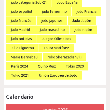
judo categoría Sub-21
Judo España
judo español
judo femenino
judo Francia
judo francés
judo japones
Judo Japón
judo Madrid
judo masculino
judo nipón
judo noticias
Juegos Olímpicos
Julia Figueroa
Laura Martínez
Maria Bernabeu
Niko Sherazadishvili
París 2024
Quino Ruiz
Tokio 2020
Tokio 2021
Unión Europea de Judo
Calendario