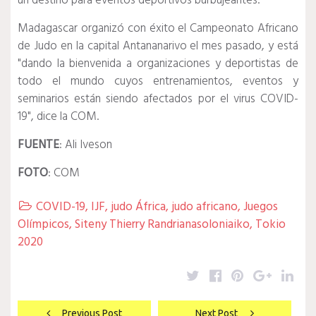
un destino para eventos deportivos burbujeantes.
Madagascar organizó con éxito el Campeonato Africano
de Judo en la capital Antananarivo el mes pasado, y está
"dando la bienvenida a organizaciones y deportistas de
todo el mundo cuyos entrenamientos, eventos y
seminarios están siendo afectados por el virus COVID-
19", dice la COM.
FUENTE
: Ali Iveson
FOTO
: COM
COVID-19
,
IJF
,
judo África
,
judo africano
,
Juegos

Olímpicos
,
Siteny Thierry Randrianasoloniaiko
,
Tokio
2020
Twitter
Facebook
Pinterest
Google
Lin
Navegación
Previous Post
Next Post