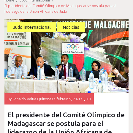
Home
/
Judo internacional
/
El presidente del Comité Olímpico de Madagascar se postula para el
liderazgo de la Unión Africana de Judo
Judo internacional
Noticias
By
Ronaldo Veitía Quiñones
febrero 9, 2021
0
El presidente del Comité Olímpico de
Madagascar se postula para el
liderazgo de la Unión Africana de