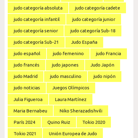
judo categoría absoluta
judo categoría cadete
judo categoría infantil
judo categoría junior
judo categoría senior
judo categoría Sub-18
judo categoría Sub-21
Judo España
judo español
judo femenino
judo Francia
judo francés
judo japones
Judo Japón
judo Madrid
judo masculino
judo nipón
judo noticias
Juegos Olímpicos
Julia Figueroa
Laura Martínez
Maria Bernabeu
Niko Sherazadishvili
París 2024
Quino Ruiz
Tokio 2020
Tokio 2021
Unión Europea de Judo