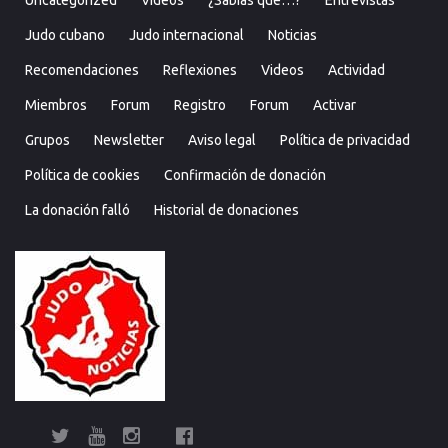
Uncategorized
Videos
¿Sabías que…?
Entrevistas
Judo cubano
Judo internacional
Noticias
Recomendaciones
Reflexiones
Videos
Actividad
Miembros
Forum
Registro
Forum
Activar
Grupos
Newsletter
Aviso legal
Política de privacidad
Política de cookies
Confirmación de donación
La donación falló
Historial de donaciones
Twitter
YouTube
Instagram
Facebook