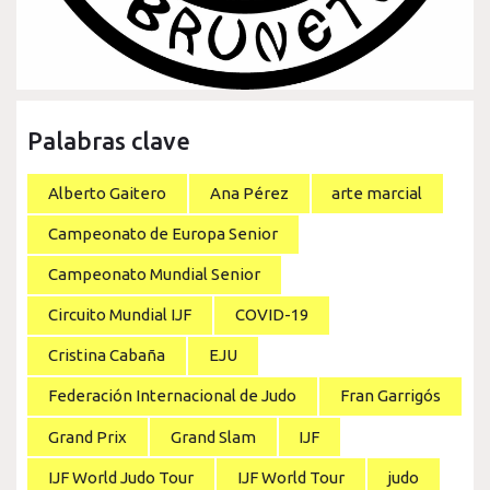
Palabras clave
Alberto Gaitero
Ana Pérez
arte marcial
Campeonato de Europa Senior
Campeonato Mundial Senior
Circuito Mundial IJF
COVID-19
Cristina Cabaña
EJU
Federación Internacional de Judo
Fran Garrigós
Grand Prix
Grand Slam
IJF
IJF World Judo Tour
IJF World Tour
judo