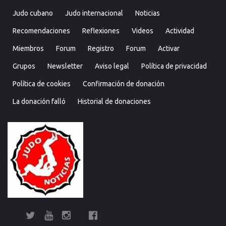
Judo cubano
Judo internacional
Noticias
Recomendaciones
Reflexiones
Videos
Actividad
Miembros
Forum
Registro
Forum
Activar
Grupos
Newsletter
Aviso legal
Política de privacidad
Política de cookies
Confirmación de donación
La donación falló
Historial de donaciones
Twitter
YouTube
Instagram
Facebook
Bolsa
Enciclopedia
Entrevistas
Judo
Judo
Judo…
Noticias
Recomendaciones
Reflexiones
Uncategorized
Videos
¿Sabías
Bolsa
Enciclop
Entre
Ju