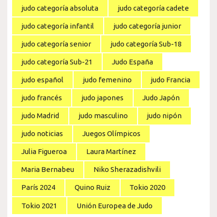
judo categoría absoluta
judo categoría cadete
judo categoría infantil
judo categoría junior
judo categoría senior
judo categoría Sub-18
judo categoría Sub-21
Judo España
judo español
judo femenino
judo Francia
judo francés
judo japones
Judo Japón
judo Madrid
judo masculino
judo nipón
judo noticias
Juegos Olímpicos
Julia Figueroa
Laura Martínez
Maria Bernabeu
Niko Sherazadishvili
París 2024
Quino Ruiz
Tokio 2020
Tokio 2021
Unión Europea de Judo