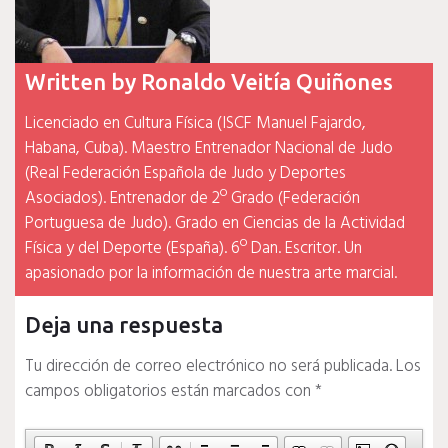
Written by
Ronaldo Veitía Quiñones
Licenciado en Cultura Física (ISCF Manuel Fajardo,
Habana, Cuba). Maestro Entrenador Nacional de Judo
(Real Federación Española de Judo y Deportes
Asociados). Entrenador de 2º Grado (Federación
Portuguesa de Judo). Grado en Ciencias de la Actividad
Física y del Deporte (España). 6º Dan. Escritor. Un
apasionado por la información de nuestra arte marcial.
Deja una respuesta
Tu dirección de correo electrónico no será publicada.
Los
campos obligatorios están marcados con
*