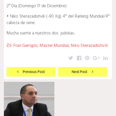
2º Día (Domingo 17 de Diciembre)
• Niko Sherazadishvili (-90 Kg) 4º del Ranking Mundial/4º
cabeza de serie.
Mucha suerte a nuestros dos judokas.
Fran Garrigós
,
Master Mundial
,
Niko Sherazadishvili

Twitter
Facebook
Pinterest
Google
Lin
Navegación
Previous Post
Next Post
de
entradas