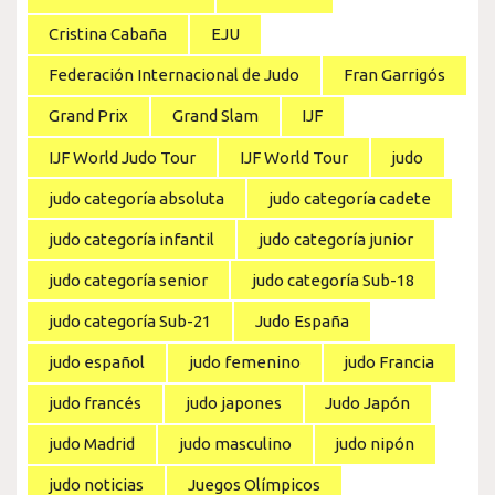
Cristina Cabaña
EJU
Federación Internacional de Judo
Fran Garrigós
Grand Prix
Grand Slam
IJF
IJF World Judo Tour
IJF World Tour
judo
judo categoría absoluta
judo categoría cadete
judo categoría infantil
judo categoría junior
judo categoría senior
judo categoría Sub-18
judo categoría Sub-21
Judo España
judo español
judo femenino
judo Francia
judo francés
judo japones
Judo Japón
judo Madrid
judo masculino
judo nipón
judo noticias
Juegos Olímpicos