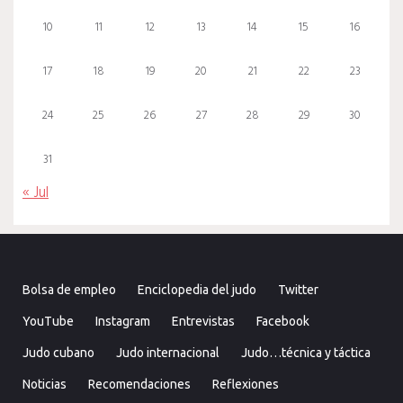
10
11
12
13
14
15
16
17
18
19
20
21
22
23
24
25
26
27
28
29
30
31
« Jul
Bolsa de empleo
Enciclopedia del judo
Twitter
YouTube
Instagram
Entrevistas
Facebook
Judo cubano
Judo internacional
Judo…técnica y táctica
Noticias
Recomendaciones
Reflexiones