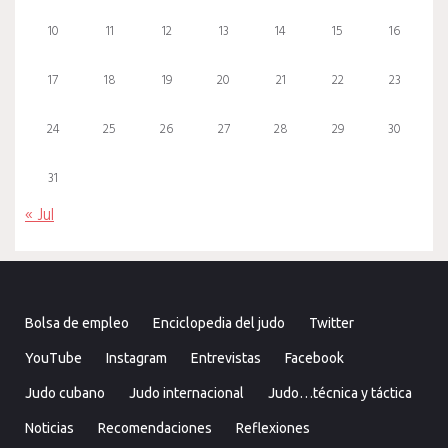
10
11
12
13
14
15
16
17
18
19
20
21
22
23
24
25
26
27
28
29
30
31
« Jul
Bolsa de empleo
Enciclopedia del judo
Twitter
YouTube
Instagram
Entrevistas
Facebook
Judo cubano
Judo internacional
Judo…técnica y táctica
Noticias
Recomendaciones
Reflexiones