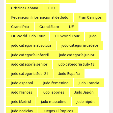
Cristina Cabaña
EJU
Federación Internacional de Judo
Fran Garrigós
Grand Prix
Grand Slam
IJF
IJF World Judo Tour
IJF World Tour
judo
judo categoría absoluta
judo categoría cadete
judo categoría infantil
judo categoría junior
judo categoría senior
judo categoría Sub-18
judo categoría Sub-21
Judo España
judo español
judo femenino
judo Francia
judo francés
judo japones
Judo Japón
judo Madrid
judo masculino
judo nipón
judo noticias
Juegos Olímpicos