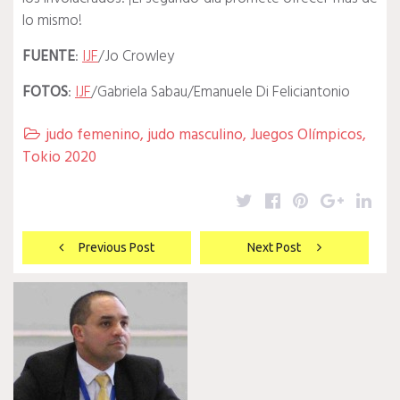
lo mismo!
FUENTE
:
IJF
/Jo Crowley
FOTOS
:
IJF
/Gabriela Sabau/Emanuele Di Feliciantonio
judo femenino
,
judo masculino
,
Juegos Olímpicos
,

Tokio 2020
Twitter
Facebook
Pinterest
Google
Lin
Navegación
Previous Post
Next Post
de
entradas