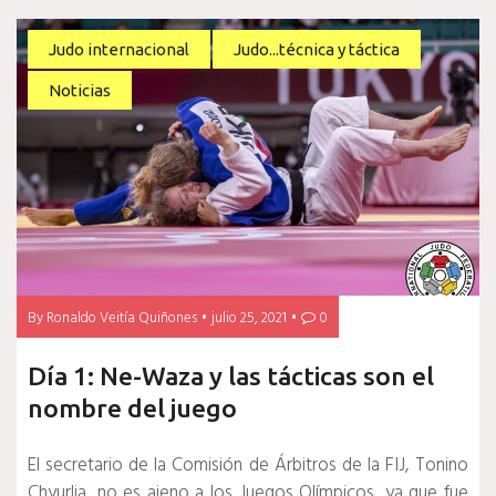
Judo internacional
Judo...técnica y táctica
Noticias
By
Ronaldo Veitía Quiñones
julio 25, 2021
0
Día 1: Ne-Waza y las tácticas son el
nombre del juego
El secretario de la Comisión de Árbitros de la FIJ, Tonino
Chyurlia, no es ajeno a los Juegos Olímpicos, ya que fue