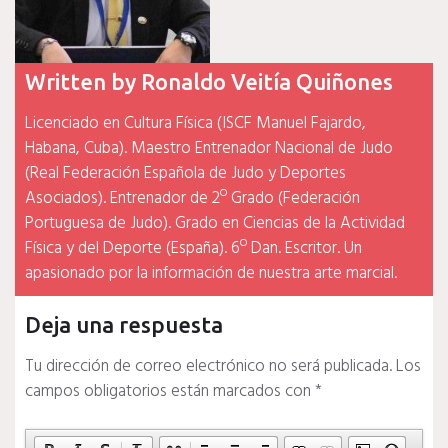
Written by
Ronaldo Veitía Quiñones
Licenciado en Cultura Física (ISCF Manuel Fajardo,
Habana, Cuba). Maestro Entrenador Nacional de Judo
(Real Federación Española de Judo y Deportes
Asociados). Entrenador de 2º Grado (Federación
Portuguesa de Judo). Grado en Ciencias de la Actividad
Física y del Deporte (España). 6º Dan. Escritor. Un
apasionado por la información de nuestra arte marcial.
Deja una respuesta
Tu dirección de correo electrónico no será publicada.
Los
campos obligatorios están marcados con
*