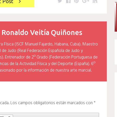
Twitter
Facebook
Pinterest
Google+
LinkedIn
t Post
y
Ronaldo Veitía Quiñones
ra Física (ISCF Manuel Fajardo, Habana, Cuba). Maestro
l de Judo (Real Federación Española de Judo y
). Entrenador de 2º Grado (Federación Portuguesa de
cias de la Actividad Física y del Deporte (España). 6º
asionado por la información de nuestra arte marcial.
icada.
Los campos obligatorios están marcados con
*