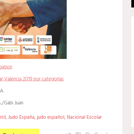
gation
r Valencia 2019 por categorías
.A.
A./Gabi Juan
til
,
Judo España
,
judo español
,
Nacional Escolar