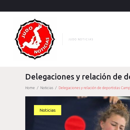
Skip
to
content
JUDO NOTICIAS
Delegaciones y relación de 
Home
/
Noticias
/
Delegaciones y relación de deportistas Cam
Noticias