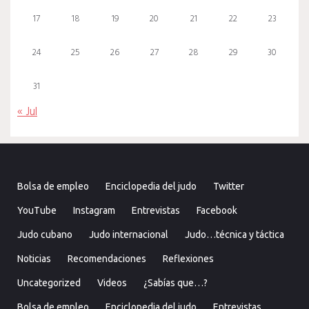
17
18
19
20
21
22
23
24
25
26
27
28
29
30
31
« Jul
Bolsa de empleo
Enciclopedia del judo
Twitter
YouTube
Instagram
Entrevistas
Facebook
Judo cubano
Judo internacional
Judo…técnica y táctica
Noticias
Recomendaciones
Reflexiones
Uncategorized
Videos
¿Sabías que…?
Bolsa de empleo
Enciclopedia del judo
Entrevistas