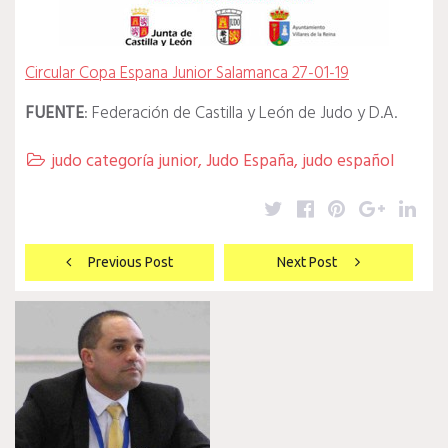
Circular Copa Espana Junior Salamanca 27-01-19
FUENTE
: Federación de Castilla y León de Judo y D.A.
judo categoría junior
,
Judo España
,
judo español

Twitter
Facebook
Pinterest
Google
Lin
Navegación
Previous Post
Next Post
de
entradas