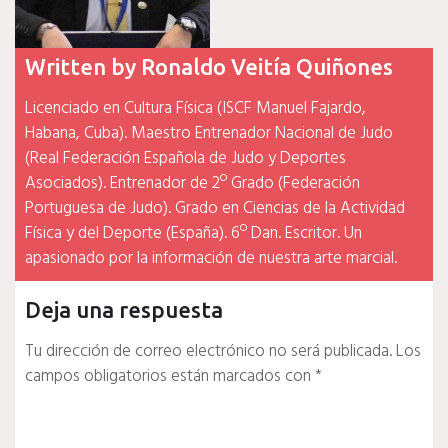
Written by
Ronaldo Veitía Quiñones
Licenciado en Cultura Física (ISCF Manuel Fajardo,
Habana, Cuba). Maestro Entrenador Nacional de Judo
(Real Federación Española de Judo y Deportes
Asociados). Entrenador de 2º Grado (Federación
Portuguesa de Judo). Grado en Ciencias de la Actividad
Física y del Deporte (España). 6º Dan. Escritor. Un
apasionado por la información de nuestra arte marcial.
Deja una respuesta
Tu dirección de correo electrónico no será publicada.
Los
campos obligatorios están marcados con
*