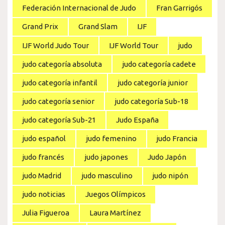
Federación Internacional de Judo
Fran Garrigós
Grand Prix
Grand Slam
IJF
IJF World Judo Tour
IJF World Tour
judo
judo categoría absoluta
judo categoría cadete
judo categoría infantil
judo categoría junior
judo categoría senior
judo categoría Sub-18
judo categoría Sub-21
Judo España
judo español
judo femenino
judo Francia
judo francés
judo japones
Judo Japón
judo Madrid
judo masculino
judo nipón
judo noticias
Juegos Olímpicos
Julia Figueroa
Laura Martínez