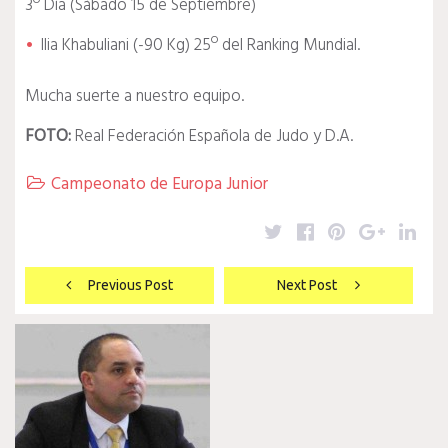
3º Día (Sábado 15 de Septiembre)
Ilia Khabuliani (-90 Kg) 25º del Ranking Mundial.
Mucha suerte a nuestro equipo.
FOTO:
Real Federación Española de Judo y D.A.
Campeonato de Europa Junior

Twitter
Facebook
Pinterest
Google
Lin
Navegación
Previous Post
Next Post
de
entradas