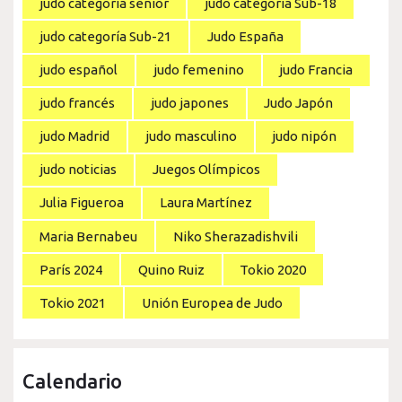
judo categoría senior
judo categoría Sub-18
judo categoría Sub-21
Judo España
judo español
judo femenino
judo Francia
judo francés
judo japones
Judo Japón
judo Madrid
judo masculino
judo nipón
judo noticias
Juegos Olímpicos
Julia Figueroa
Laura Martínez
Maria Bernabeu
Niko Sherazadishvili
París 2024
Quino Ruiz
Tokio 2020
Tokio 2021
Unión Europea de Judo
Calendario