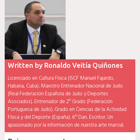
entradas
Written by
Ronaldo Veitía Quiñones
Licenciado en Cultura Física (ISCF Manuel Fajardo,
Habana, Cuba). Maestro Entrenador Nacional de Judo
(Real Federación Española de Judo y Deportes
Asociados). Entrenador de 2º Grado (Federación
Portuguesa de Judo). Grado en Ciencias de la Actividad
Física y del Deporte (España). 6º Dan. Escritor. Un
apasionado por la información de nuestra arte marcial.