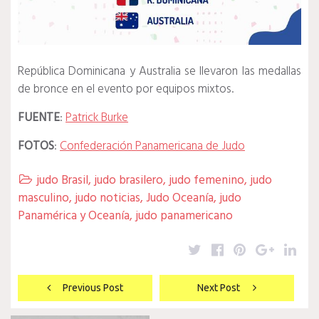
República Dominicana y Australia se llevaron las medallas
de bronce en el evento por equipos mixtos.
FUENTE
:
Patrick Burke
FOTOS
:
Confederación Panamericana de Judo
judo Brasil
,
judo brasilero
,
judo femenino
,
judo

masculino
,
judo noticias
,
Judo Oceanía
,
judo
Panamérica y Oceanía
,
judo panamericano
Twitter
Facebook
Pinterest
Google
Lin
Navegación
Previous Post
Next Post
de