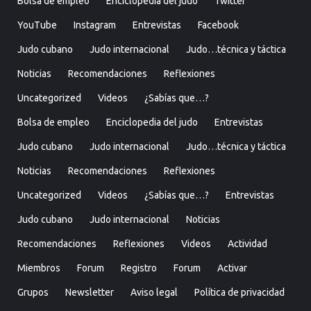
Bolsa de empleo
Enciclopedia del judo
Twitter
YouTube
Instagram
Entrevistas
Facebook
Judo cubano
Judo internacional
Judo…técnica y táctica
Noticias
Recomendaciones
Reflexiones
Uncategorized
Videos
¿Sabías que…?
Bolsa de empleo
Enciclopedia del judo
Entrevistas
Judo cubano
Judo internacional
Judo…técnica y táctica
Noticias
Recomendaciones
Reflexiones
Uncategorized
Videos
¿Sabías que…?
Entrevistas
Judo cubano
Judo internacional
Noticias
Recomendaciones
Reflexiones
Videos
Actividad
Miembros
Forum
Registro
Forum
Activar
Grupos
Newsletter
Aviso legal
Política de privacidad