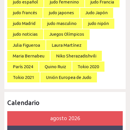
judo español
judo femenino
judo Francia
judo francés
judo japones
Judo Japón
judo Madrid
judo masculino
judo nipón
judo noticias
Juegos Olímpicos
Julia Figueroa
Laura Martínez
Maria Bernabeu
Niko Sherazadishvili
París 2024
Quino Ruiz
Tokio 2020
Tokio 2021
Unión Europea de Judo
Calendario
agosto 2026