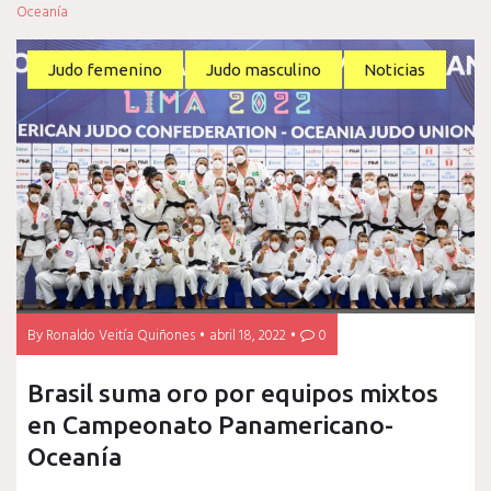
Oceanía
Judo femenino
Judo masculino
Noticias
By
Ronaldo Veitía Quiñones
abril 18, 2022
0
Brasil suma oro por equipos mixtos
en Campeonato Panamericano-
Oceanía