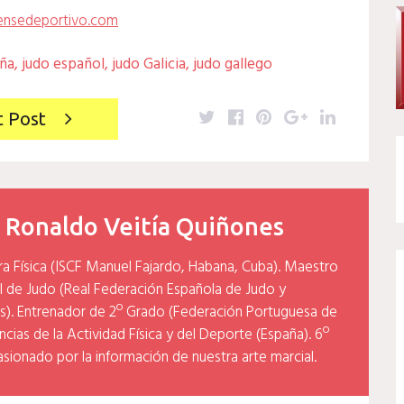
ensedeportivo.com
ña
,
judo español
,
judo Galicia
,
judo gallego
Twitter
Facebook
Pinterest
Google+
LinkedIn
t Post
y
Ronaldo Veitía Quiñones
ra Física (ISCF Manuel Fajardo, Habana, Cuba). Maestro
l de Judo (Real Federación Española de Judo y
). Entrenador de 2º Grado (Federación Portuguesa de
cias de la Actividad Física y del Deporte (España). 6º
asionado por la información de nuestra arte marcial.