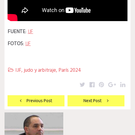
FUENTE
:
IJF
FOTOS
:
IJF
IJF
,
judo y arbitraje
,
París 2024

Twitter
Facebook
Pinterest
Google
Lin
Navegación
Previous Post
Next Post
de
entradas