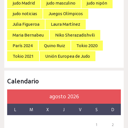
judo Madrid
judo masculino
judo nipón
judo noticias
Juegos Olímpicos
Julia Figueroa
Laura Martínez
Maria Bernabeu
Niko Sherazadishvili
París 2024
Quino Ruiz
Tokio 2020
Tokio 2021
Unión Europea de Judo
Calendario
agosto 2026
L
M
X
J
V
S
D
1
2