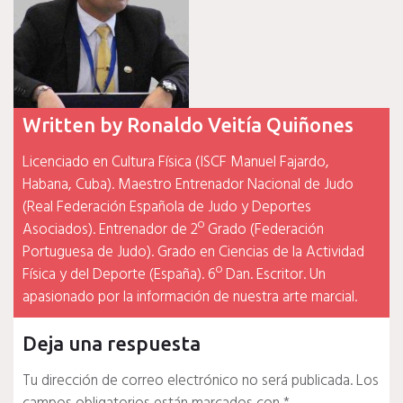
Written by
Ronaldo Veitía Quiñones
Licenciado en Cultura Física (ISCF Manuel Fajardo,
Habana, Cuba). Maestro Entrenador Nacional de Judo
(Real Federación Española de Judo y Deportes
Asociados). Entrenador de 2º Grado (Federación
Portuguesa de Judo). Grado en Ciencias de la Actividad
Física y del Deporte (España). 6º Dan. Escritor. Un
apasionado por la información de nuestra arte marcial.
Deja una respuesta
Tu dirección de correo electrónico no será publicada.
Los