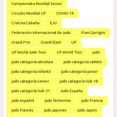
Campeonato Mundial Senior
Circuito Mundial IJF
COVID-19
Cristina Cabaña
EJU
Federación Internacional de Judo
Fran Garrigós
Grand Prix
Grand Slam
IJF
IJF World Judo Tour
IJF World Tour
judo
judo categoría absoluta
judo categoría cadete
judo categoría infantil
judo categoría junior
judo categoría senior
judo categoría Sub-18
judo categoría Sub-21
Judo España
judo español
judo femenino
judo Francia
judo francés
judo japones
Judo Japón