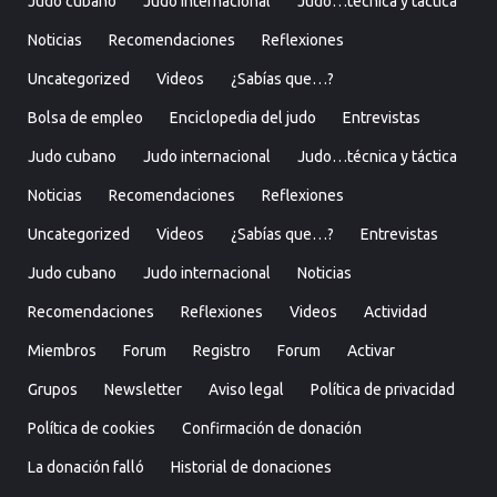
Judo cubano
Judo internacional
Judo…técnica y táctica
Noticias
Recomendaciones
Reflexiones
Uncategorized
Videos
¿Sabías que…?
Bolsa de empleo
Enciclopedia del judo
Entrevistas
Judo cubano
Judo internacional
Judo…técnica y táctica
Noticias
Recomendaciones
Reflexiones
Uncategorized
Videos
¿Sabías que…?
Entrevistas
Judo cubano
Judo internacional
Noticias
Recomendaciones
Reflexiones
Videos
Actividad
Miembros
Forum
Registro
Forum
Activar
Grupos
Newsletter
Aviso legal
Política de privacidad
Política de cookies
Confirmación de donación
La donación falló
Historial de donaciones