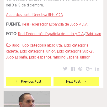
del 3 al 8 de diciembre.
Acuerdos Junta Directiva RFEJYDA
FUENTE
:
Real Federación Española de Judo y D.A.
FOTO
:
Real Federación Española de Judo y D.A
/
Gabi Juan
judo
,
judo categoría absoluta
,
judo categoría

cadete
,
judo categoría junior
,
judo categoría Sub-21
,
Judo España
,
judo español
,
ranking España Junior
Twitter
Facebook
Pinterest
Google
Lin
Navegación
Previous Post
Next Post
de
entradas