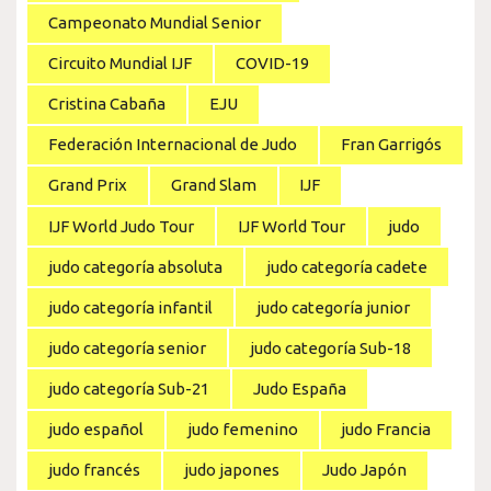
Campeonato Mundial Senior
Circuito Mundial IJF
COVID-19
Cristina Cabaña
EJU
Federación Internacional de Judo
Fran Garrigós
Grand Prix
Grand Slam
IJF
IJF World Judo Tour
IJF World Tour
judo
judo categoría absoluta
judo categoría cadete
judo categoría infantil
judo categoría junior
judo categoría senior
judo categoría Sub-18
judo categoría Sub-21
Judo España
judo español
judo femenino
judo Francia
judo francés
judo japones
Judo Japón