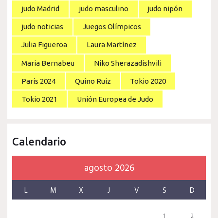
judo Madrid
judo masculino
judo nipón
judo noticias
Juegos Olímpicos
Julia Figueroa
Laura Martínez
Maria Bernabeu
Niko Sherazadishvili
París 2024
Quino Ruiz
Tokio 2020
Tokio 2021
Unión Europea de Judo
Calendario
agosto 2026
L
M
X
J
V
S
D
1
2