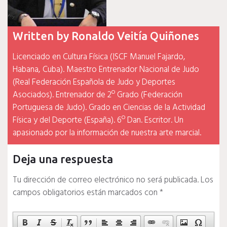
Written by
Ronaldo Veitía Quiñones
Licenciado en Cultura Física (ISCF Manuel Fajardo,
Habana, Cuba). Maestro Entrenador Nacional de Judo
(Real Federación Española de Judo y Deportes
Asociados). Entrenador de 2º Grado (Federación
Portuguesa de Judo). Grado en Ciencias de la Actividad
Física y del Deporte (España). 6º Dan. Escritor. Un
apasionado por la información de nuestra arte marcial.
Deja una respuesta
Tu dirección de correo electrónico no será publicada.
Los
campos obligatorios están marcados con
*