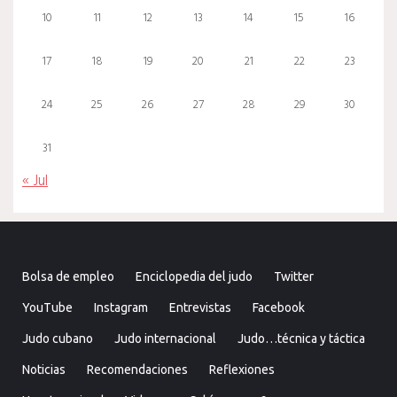
10
11
12
13
14
15
16
17
18
19
20
21
22
23
24
25
26
27
28
29
30
31
« Jul
Bolsa de empleo
Enciclopedia del judo
Twitter
YouTube
Instagram
Entrevistas
Facebook
Judo cubano
Judo internacional
Judo…técnica y táctica
Noticias
Recomendaciones
Reflexiones