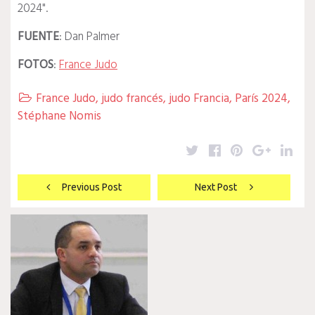
2024".
FUENTE
: Dan Palmer
FOTOS
:
France Judo
France Judo
,
judo francés
,
judo Francia
,
París 2024
,

Stéphane Nomis
Twitter
Facebook
Pinterest
Google
Lin
Navegación
Previous Post
Next Post
de
entradas