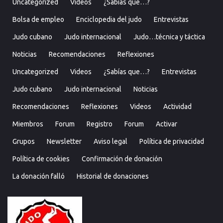
Uncategorized
Videos
¿Sabías que…?
Bolsa de empleo
Enciclopedia del judo
Entrevistas
Judo cubano
Judo internacional
Judo…técnica y táctica
Noticias
Recomendaciones
Reflexiones
Uncategorized
Videos
¿Sabías que…?
Entrevistas
Judo cubano
Judo internacional
Noticias
Recomendaciones
Reflexiones
Videos
Actividad
Miembros
Forum
Registro
Forum
Activar
Grupos
Newsletter
Aviso legal
Política de privacidad
Política de cookies
Confirmación de donación
La donación falló
Historial de donaciones