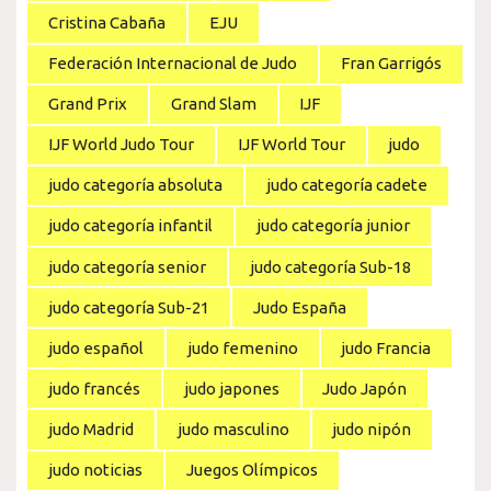
Cristina Cabaña
EJU
Federación Internacional de Judo
Fran Garrigós
Grand Prix
Grand Slam
IJF
IJF World Judo Tour
IJF World Tour
judo
judo categoría absoluta
judo categoría cadete
judo categoría infantil
judo categoría junior
judo categoría senior
judo categoría Sub-18
judo categoría Sub-21
Judo España
judo español
judo femenino
judo Francia
judo francés
judo japones
Judo Japón
judo Madrid
judo masculino
judo nipón
judo noticias
Juegos Olímpicos