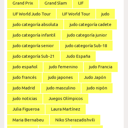
Grand Prix
Grand Slam
IJF
IJF World Judo Tour
IJF World Tour
judo
judo categoría absoluta
judo categoría cadete
judo categoría infantil
judo categoría junior
judo categoría senior
judo categoría Sub-18
judo categoría Sub-21
Judo España
judo español
judo femenino
judo Francia
judo francés
judo japones
Judo Japón
judo Madrid
judo masculino
judo nipón
judo noticias
Juegos Olímpicos
Julia Figueroa
Laura Martínez
Maria Bernabeu
Niko Sherazadishvili