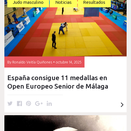
14
Judo masculino
Noticias
Resultados
de
octubre
de
By
Ronaldo Veitía Quiñones
octubre 14, 2025
2025
España consigue 11 medallas en
Open Europeo Senior de Málaga
T
F
P
G
L
w
a
i
o
i
i
c
n
o
n
t
e
t
g
k