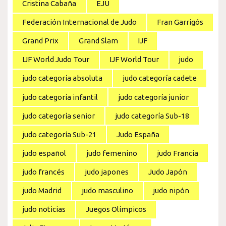
Cristina Cabaña
EJU
Federación Internacional de Judo
Fran Garrigós
Grand Prix
Grand Slam
IJF
IJF World Judo Tour
IJF World Tour
judo
judo categoría absoluta
judo categoría cadete
judo categoría infantil
judo categoría junior
judo categoría senior
judo categoría Sub-18
judo categoría Sub-21
Judo España
judo español
judo femenino
judo Francia
judo francés
judo japones
Judo Japón
judo Madrid
judo masculino
judo nipón
judo noticias
Juegos Olímpicos