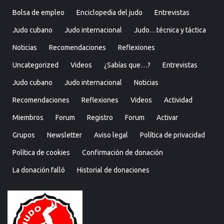
Bolsa de empleo
Enciclopedia del judo
Entrevistas
Judo cubano
Judo internacional
Judo…técnica y táctica
Noticias
Recomendaciones
Reflexiones
Uncategorized
Videos
¿Sabías que…?
Entrevistas
Judo cubano
Judo internacional
Noticias
Recomendaciones
Reflexiones
Videos
Actividad
Miembros
Forum
Registro
Forum
Activar
Grupos
Newsletter
Aviso legal
Política de privacidad
Política de cookies
Confirmación de donación
La donación falló
Historial de donaciones