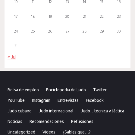
10
11
12
13
14
15
16
17
18
19
20
21
22
23
24
25
26
27
28
29
30
31
« Jul
Bolsa de empleo
Enciclopedia del judo
Twitter
YouTube
Instagram
Entrevistas
Facebook
Judo cubano
Judo internacional
Judo…técnica y táctica
Noticias
Recomendaciones
Reflexiones
Uncategorized
Videos
¿Sabías que…?