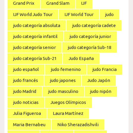
Grand Prix
Grand Slam
IJF
IJF World Judo Tour
IJF World Tour
judo
judo categoría absoluta
judo categoría cadete
judo categoría infantil
judo categoría junior
judo categoría senior
judo categoría Sub-18
judo categoría Sub-21
Judo España
judo español
judo femenino
judo Francia
judo francés
judo japones
Judo Japón
judo Madrid
judo masculino
judo nipón
judo noticias
Juegos Olímpicos
Julia Figueroa
Laura Martínez
Maria Bernabeu
Niko Sherazadishvili