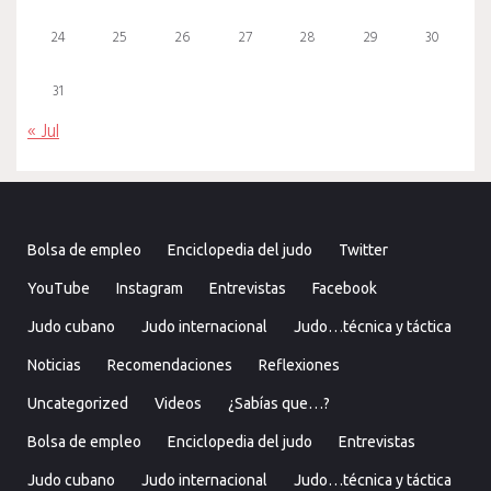
24
25
26
27
28
29
30
31
« Jul
Bolsa de empleo
Enciclopedia del judo
Twitter
YouTube
Instagram
Entrevistas
Facebook
Judo cubano
Judo internacional
Judo…técnica y táctica
Noticias
Recomendaciones
Reflexiones
Uncategorized
Videos
¿Sabías que…?
Bolsa de empleo
Enciclopedia del judo
Entrevistas
Judo cubano
Judo internacional
Judo…técnica y táctica