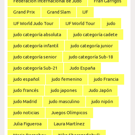
Federación Internacional de Judo
Fran Garrigós
Grand Prix
Grand Slam
IJF
IJF World Judo Tour
IJF World Tour
judo
judo categoría absoluta
judo categoría cadete
judo categoría infantil
judo categoría junior
judo categoría senior
judo categoría Sub-18
judo categoría Sub-21
Judo España
judo español
judo femenino
judo Francia
judo francés
judo japones
Judo Japón
judo Madrid
judo masculino
judo nipón
judo noticias
Juegos Olímpicos
Julia Figueroa
Laura Martínez