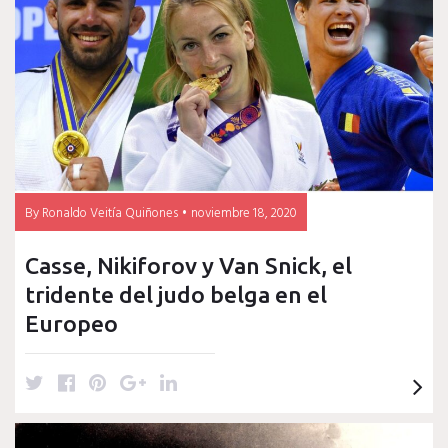
Toma
Nikiforov
By
Ronaldo Veitía Quiñones
noviembre 18, 2020
Casse, Nikiforov y Van Snick, el
tridente del judo belga en el
Europeo
T
F
P
G
L
w
a
i
o
i
i
c
n
o
n