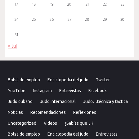
17
18
19
20
21
22
23
24
25
26
27
28
29
30
31
« Jul
Bolsa de empleo
Enciclopedia del judo
Twitter
YouTube
Instagram
Entrevistas
Facebook
Judo cubano
Judo internacional
Judo…técnica y táctica
Noticias
Recomendaciones
Reflexiones
Uncategorized
Videos
¿Sabías que…?
Bolsa de empleo
Enciclopedia del judo
Entrevistas