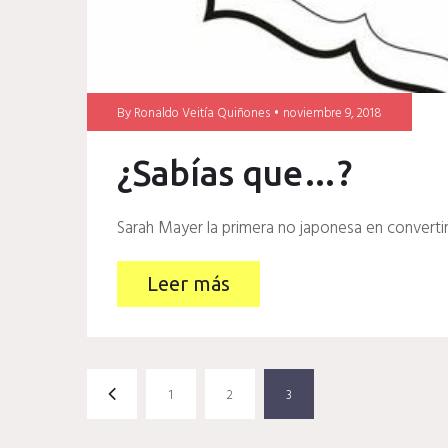
By
Ronaldo Veitía Quiñones
noviembre 9, 2018
¿Sabías que…?
Sarah Mayer la primera no japonesa en converti
Leer más
Paginación
1
2
3
de