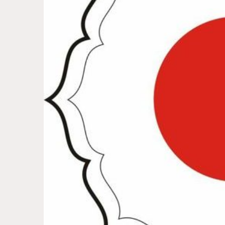
Jigoro
Kano