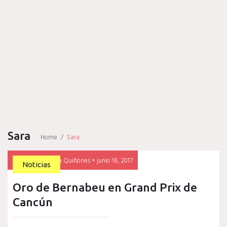
Sara
Home
/
Sara
Etiqueta:
By
Ronaldo Veitía Quiñones
junio 18, 2017
Noticias
Sara
Oro de Bernabeu en Grand Prix de
Cancún