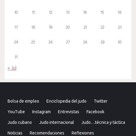
10
11
12
13
14
15
16
17
18
19
20
21
22
23
24
25
26
27
28
29
30
31
« Jul
Bolsa de empleo
Enciclopedia del judo
Twitter
YouTube
Instagram
Entrevistas
Facebook
Judo cubano
Judo internacional
Judo…técnica y táctica
Noticias
Recomendaciones
Reflexiones