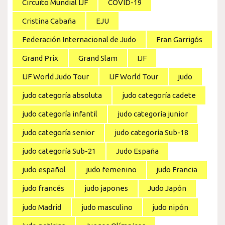
Circuito Mundial IJF
COVID-19
Cristina Cabaña
EJU
Federación Internacional de Judo
Fran Garrigós
Grand Prix
Grand Slam
IJF
IJF World Judo Tour
IJF World Tour
judo
judo categoría absoluta
judo categoría cadete
judo categoría infantil
judo categoría junior
judo categoría senior
judo categoría Sub-18
judo categoría Sub-21
Judo España
judo español
judo femenino
judo Francia
judo francés
judo japones
Judo Japón
judo Madrid
judo masculino
judo nipón