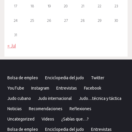
17
18
19
20
21
22
23
24
25
26
27
28
29
30
31
« Jul
Bolsa de empleo
Enciclopedia del judo
Twitter
YouTube
Instagram
Entrevistas
Facebook
Judo cubano
Judo internacional
Judo…técnica y táctica
Noticias
Recomendaciones
Reflexiones
Uncategorized
Videos
¿Sabías que…?
Bolsa de empleo
Enciclopedia del judo
Entrevistas