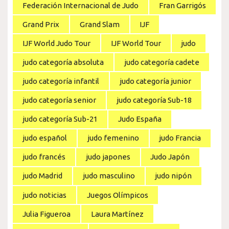
Federación Internacional de Judo
Fran Garrigós
Grand Prix
Grand Slam
IJF
IJF World Judo Tour
IJF World Tour
judo
judo categoría absoluta
judo categoría cadete
judo categoría infantil
judo categoría junior
judo categoría senior
judo categoría Sub-18
judo categoría Sub-21
Judo España
judo español
judo femenino
judo Francia
judo francés
judo japones
Judo Japón
judo Madrid
judo masculino
judo nipón
judo noticias
Juegos Olímpicos
Julia Figueroa
Laura Martínez