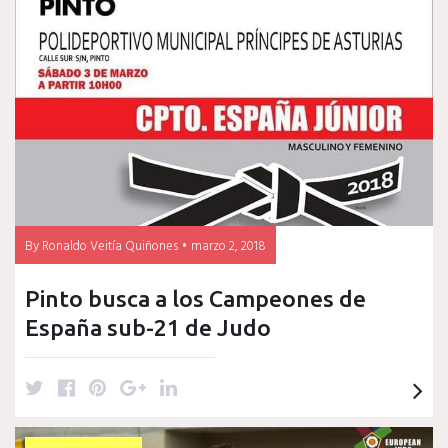
Rosendo
Laíno
By
Ronaldo Veitía Quiñones
marzo 2, 2018
Pinto busca a los Campeones de
España sub-21 de Judo
T
F
P
G
L
w
a
i
o
i
i
c
n
o
n